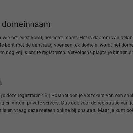
.cx domeinnaam
an wie het eerst komt, het eerst maalt. Het is daarom van bel
erste bent met de aanvraag voor een .cx domein, wordt het do
 nog vrij is om te registreren. Vervolgens plaats je binnen 
t
e deze registreren? Bij Hostnet ben je verzekerd van een snell
g en virtual private servers. Dus ook voor de registratie van j
s en vraag deze meteen online bij ons aan. Maar je kunt ook