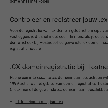
domeinnaam te kopen
.
Controleer en registreer jouw 
Voor de registratie van .cx domein geldt het principe v
vastleggen, je dit snel moet doen. Immers, als je de e
domeincheck
bij Hostnet of de gewenste .cx domeinnaam
registratiemodule.
.CX domeinregistratie bij Hostne
Heb je een interessante .cx domeinnaam bedacht en wil j
1999 actief op het gebied van domeinregistraties, hostin
Check
hier
of de gewenste .cx domeinnaam beschikbaar i
.
nl domeinnaam registreren
;