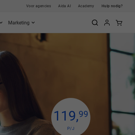
Voor agencies
Aida AI
Academy
Hulp nodig?
Marketing
119
,
99
P/J