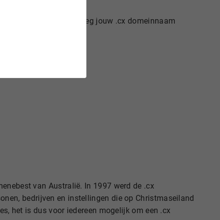
domein beschikbaar is en leg jouw .cx domeinnaam
ervers.
menebest van Australië. In 1997 werd de .cx
onen, bedrijven en instellingen die op Christmaseiland
es, het is dus voor iedereen mogelijk om een .cx