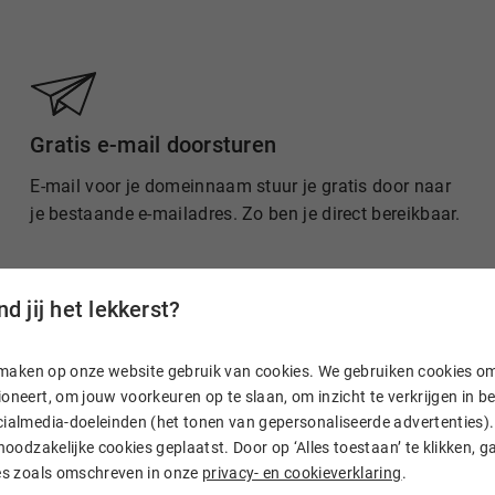
Gratis e-mail doorsturen
E-mail voor je domeinnaam stuur je gratis door naar
je bestaande e-mailadres. Zo ben je direct bereikbaar.
d jij het lekkerst?
n, maken op onze website gebruik van cookies. We gebruiken cookies o
oneert, om jouw voorkeuren op te slaan, om inzicht te verkrijgen in 
ialmedia-doeleinden (het tonen van gepersonaliseerde advertenties). 
 noodzakelijke cookies geplaatst. Door op ‘Alles toestaan’ te klikken, g
ies zoals omschreven in onze
privacy- en cookieverklaring
.
Hostnet