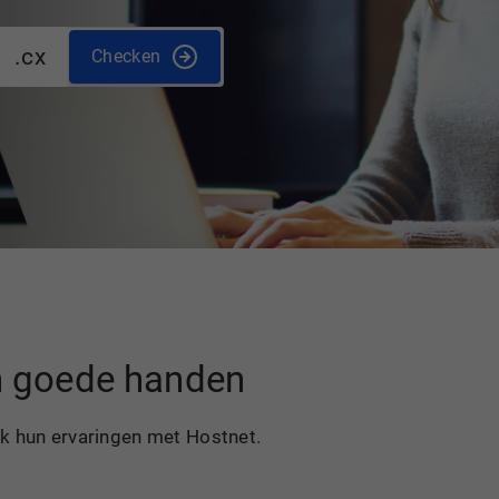
.cx
Checken
in goede handen
ek hun ervaringen met Hostnet.