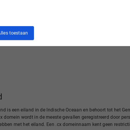
l en voordelig bij Hostnet. Controleer of het gewenste .cx 
lige
domeinregistratie
, betrouwbare hosting en geavanceerde s
lles toestaan
innamen
d
nd is een eiland in de Indische Oceaan en behoort tot het Ge
x domein wordt in de meeste gevallen geregistreerd door pers
 hebben met het eiland. Een .cx domeinnaam kent geen restricti