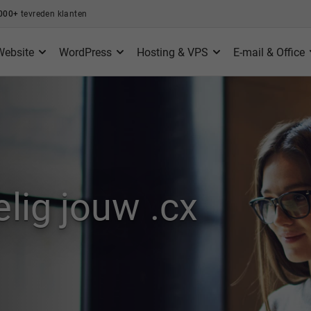
000+
tevreden klanten
Website
WordPress
Hosting & VPS
E-mail & Office
lig jouw .cx