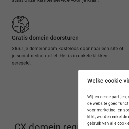
staat onze Klantenservice voor je klaar.
Gratis domein doorsturen
Stuur je domeinnaam kosteloos door naar een site of
je socialmedia-profiel. Het is in enkele klikken
geregeld.
Welke cookie vin
Wij, en derde partije
de website goed functi
voor marketing- en soc
klikt, worden enkel de
gebruik van alle cook
.CX domein registreren bij 