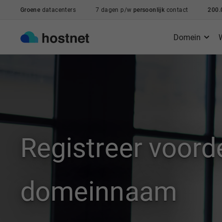
Ga naar de hoofdinhoud
Groene
datacenters
7 dagen p/w
persoonlijk
contact
200.
Domein
Registreer voorde
domeinnaam