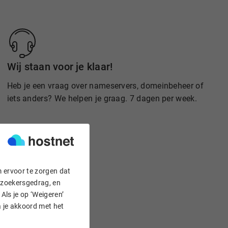
Wij staan voor je klaar!
Heb je een vraag over nameservers, domeinbeheer of
iets anders? We helpen je graag. 7 dagen per week.
m ervoor te zorgen dat
bezoekersgedrag, en
Als je op ‘Weigeren’
a je akkoord met het