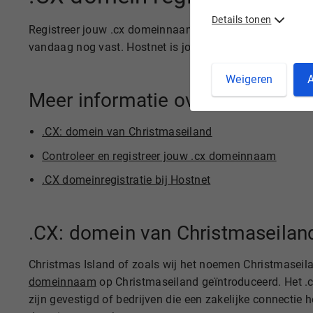
Details tonen
Registreer jouw .cx domeinnaam uit Christmaseiland sne
vandaag nog vast. Hostnet is jouw partner voor voorde
Weigeren
A
Meer informatie over .cx dome
.CX: domein van Christmaseiland
Controleer en registreer jouw .cx domeinnaam
.CX domeinregistratie bij Hostnet
.CX: domein van Christmaseilan
Christmas Island of zoals wij het noemen Christmaseila
domeinnaam
op Christmaseiland geïntroduceerd. Het .c
zijn gevestigd of bedrijven die een zakelijke connectie