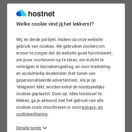
Gratis e-mail doorsturen
Welke cookie vind jij het lekkerst?
Wij, en derde partijen, maken op onze website
gebruik van cookies. We gebruiken cookies om
ervoor te zorgen dat de website goed functioneert,
Wij staan voor je klaar!
om jouw voorkeuren op te slaan, om inzicht te
verkrijgen in bezoekersgedrag, en voor marketing-
en socialmedia-doeleinden (het tonen van
gepersonaliseerde advertenties). Als je op
‘Weigeren’ klikt, worden enkel de noodzakelijke
cookies geplaatst. Door op ‘Alles toestaan’ te
.DO domein registreren bij Hostnet
klikken, ga je akkoord met het gebruik van alle
cookies zoals omschreven in onze
privacy- en
Ook voor jouw .do
domeinregistratie
moet je bij Hostnet zijn.
cookieverklaring
.
Je controleert en registreert jouw .do domeinnaam
eenvoudig en snel online. Naast de registratie van jouw .do
Details tonen
domein hebben wij verschillende hostingoplossingen in huis,