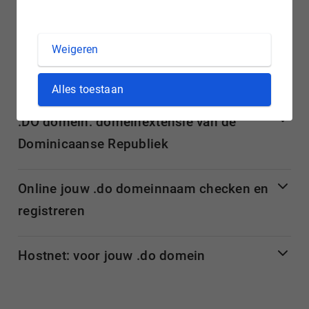
zodat je gelijk met jouw .do
domeinnaam
aan de slag kunt
gaan.
Weigeren
Meer informatie over .do domeinnamen
Alles toestaan
.DO domein: domeinextensie van de
Dominicaanse Republiek
Online jouw .do domeinnaam checken en
registreren
Hostnet: voor jouw .do domein