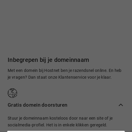
Inbegrepen bij je domeinnaam
Met een domein bij Hostnet ben je razendsnel online. En heb
je vragen? Dan staat onze Klantenservice voor je klaar.
Gratis domein doorsturen
Stuur je domeinnaam kosteloos door naar een site of je
socialmedia-profiel. Het is in enkele klikken geregeld.