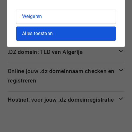
gewenste .dz domeinnaam beschikbaar is. Vervolgens vraag
je jouw .dz domein eenvoudig aan bij Hostnet.
Weigeren
Meer informatie over .dz domeinnamen
Alles toestaan
.DZ domein: TLD van Algerije
Online jouw .dz domeinnaam checken en
registreren
Hostnet: voor jouw .dz domeinregistratie