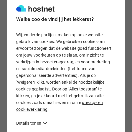
Welke cookie vind jij het lekkerst?
Gratis e-mail doorsturen
Wij, en derde partijen, maken op onze website
gebruik van cookies. We gebruiken cookies om
ervoor te zorgen dat de website goed functioneert,
Wij staan voor je klaar!
om jouw voorkeuren op te slaan, om inzicht te
verkrijgen in bezoekersgedrag, en voor marketing-
en socialmedia-doeleinden (het tonen van
gepersonaliseerde advertenties). Als je op
‘Weigeren’ klikt, worden enkel de noodzakelijke
cookies geplaatst. Door op ‘Alles toestaan’ te
klikken, ga je akkoord met het gebruik van alle
.DZ domein registreren bij Hostnet
cookies zoals omschreven in onze
privacy- en
cookieverklaring
.
.DZ
domeinnaam kopen
? De .dz domeinnaam uit Algerije
wordt met name geregistreerd door bedrijven en personen
Details tonen
die zijn gevestigd in Algerije. Wil je een .dz
domeinnaam
registreren
? Wacht dan niet te lang en controleer of jouw