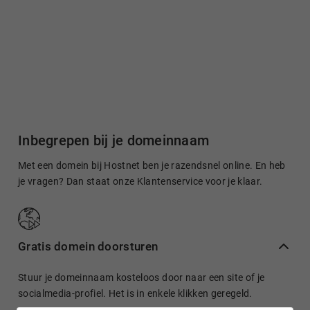
Inbegrepen bij je domeinnaam
Met een domein bij Hostnet ben je razendsnel online. En heb
je vragen? Dan staat onze Klantenservice voor je klaar.
Gratis domein doorsturen
Stuur je domeinnaam kosteloos door naar een site of je
socialmedia-profiel. Het is in enkele klikken geregeld.