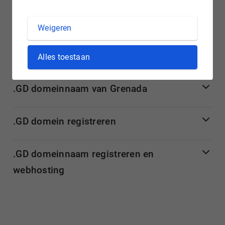
van jouw .gd domein vervolgens eenvoudig online bij
Hostnet.
Weigeren
Meer informatie over .gd domeinnamen
Alles toestaan
.GD domeinnaam van Grenada
.GD domein registreren
.GD domeinnaam registreren en
webhosting