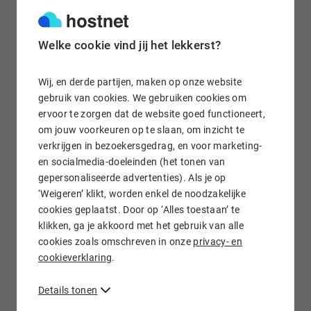
Welke cookie vind jij het lekkerst?
Gratis e-mail doorsturen
Wij, en derde partijen, maken op onze website
gebruik van cookies. We gebruiken cookies om
ervoor te zorgen dat de website goed functioneert,
Wij staan voor je klaar!
om jouw voorkeuren op te slaan, om inzicht te
verkrijgen in bezoekersgedrag, en voor marketing-
en socialmedia-doeleinden (het tonen van
gepersonaliseerde advertenties). Als je op
‘Weigeren’ klikt, worden enkel de noodzakelijke
cookies geplaatst. Door op ‘Alles toestaan’ te
klikken, ga je akkoord met het gebruik van alle
.GD domein registreren bij Hostnet
cookies zoals omschreven in onze
privacy- en
cookieverklaring
.
.GD domeinnamen uit Grenada registreer je natuurlijk ook bij
Hostnet. Wij regelen jouw .gd
domeinregistratie
snel en tegen
Details tonen
aantrekkelijke prijzen. Check eerst of de .gd domeinnaam die
je wilt registreren nog beschikbaar is en regel de aanvraag