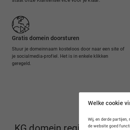
staat onze Klantenservice voor je klaar.
Gratis domein doorsturen
Stuur je domeinnaam kosteloos door naar een site of
je socialmedia-profiel. Het is in enkele klikken
geregeld.
Welke cookie vin
Wij, en derde partije
.KG domein registreren bij 
de website goed functi