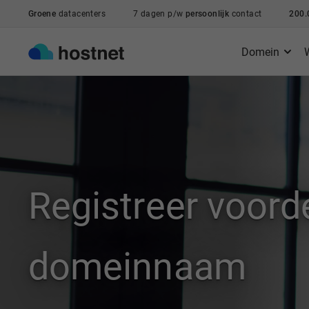
Ga naar de hoofdinhoud
Groene
datacenters
7 dagen p/w
persoonlijk
contact
200.
Domein
Registreer voorde
domeinnaam