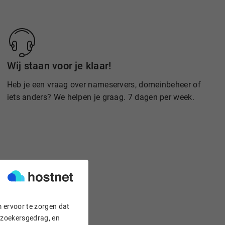
Wij staan voor je klaar!
Heb je een vraag over nameservers, domeinbeheer of
iets anders? We helpen je graag. 7 dagen per week.
m ervoor te zorgen dat
bezoekersgedrag, en