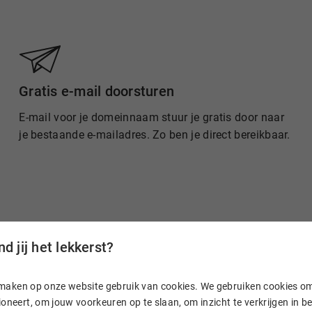
Gratis e-mail doorsturen
E-mail voor je domeinnaam stuur je gratis door naar
je bestaande e-mailadres. Zo ben je direct bereikbaar.
d jij het lekkerst?
n, maken op onze website gebruik van cookies. We gebruiken cookies o
Hostnet
oneert, om jouw voorkeuren op te slaan, om inzicht te verkrijgen in 