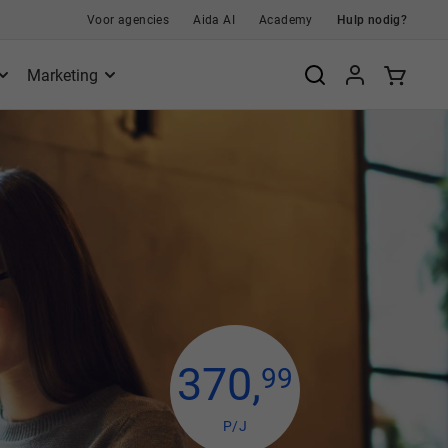
Voor agencies
Aida AI
Academy
Hulp nodig?
Marketing
370
,
99
P/J