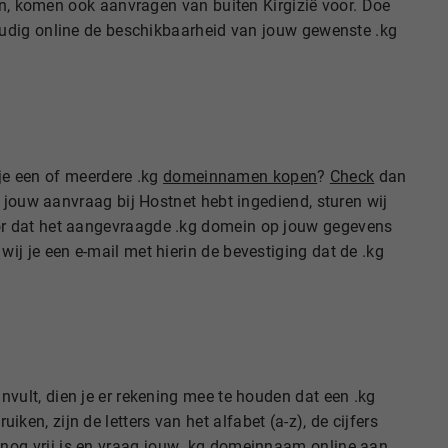
en, komen ook aanvragen van buiten Kirgizië voor. Doe
udig online de beschikbaarheid van jouw gewenste .kg
 je een of meerdere .kg
domeinnamen kopen
?
Check
dan
 jouw aanvraag bij Hostnet hebt ingediend, sturen wij
or dat het aangevraagde .kg domein op jouw gegevens
j je een e-mail met hierin de bevestiging dat de .kg
vult, dien je er rekening mee te houden dat een .kg
n, zijn de letters van het alfabet (a-z), de cijfers
nog vrij is en vraag jouw .kg domeinnaam online aan