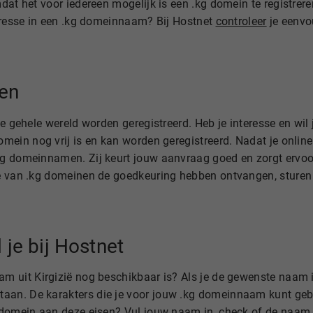
dat het voor iedereen mogelijk is een .kg domein te registrer
teresse in een .kg domeinnaam? Bij Hostnet
controleer
je eenvo
en
de gehele wereld worden geregistreerd. Heb je interesse en wil
mein nog vrij is en kan worden geregistreerd. Nadat je online
.kg domeinnamen. Zij keurt jouw aanvraag goed en zorgt ervo
e van .kg domeinen de goedkeuring hebben ontvangen, sturen wi
 je bij Hostnet
 uit Kirgizië nog beschikbaar is? Als je de gewenste naam in
. De karakters die je voor jouw .kg domeinnaam kunt gebruike
g domein aan deze eisen? Vul jouw naam in,
check
of de naam 