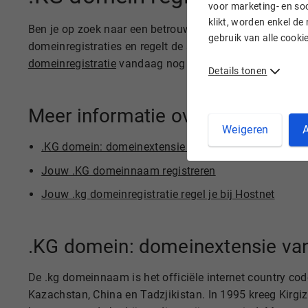
voor marketing- en soc
klikt, worden enkel de
Ben je op zoek naar een betrouwbare provider bij wie je
gebruik van alle cook
domeinregistraties en regelt de aanvraag van jouw .kg
domeinregistratie
vandaag nog aan bij Hostnet.
Details tonen
Meer informatie over .kg dome
Weigeren
A
.KG domein: domeinextensie van Kirgizië
Jouw .KG domeinnaam registreren
Jouw .kg domeinregistratie regel je bij Hostnet
.KG domein: domeinextensie van
De .kg domeinnaam is het officiële internet country code
Kazachstan, China en Tadzjikistan. In 1995 kreeg Kirg