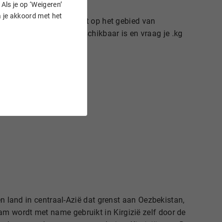
Als je op ‘Weigeren’
a je akkoord met het
ren? Hostnet is specialist op het gebied van
ste .kg domeinnaam beschikbaar is en vraag je .kg
en land in centraal-Azië dat grenst aan Oezbekistan,
m wordt met name gebruikt in Kirgizië zelf door de