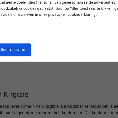
ialmedia-doeleinden (het tonen van gepersonaliseerde advertenties). 
 noodzakelijke cookies geplaatst. Door op ‘Alles toestaan’ te klikken, g
 jouw .kg
domeinnaam
uit Kirgizië kunt aanvragen en registre
ies zoals omschreven in onze
privacy- en cookieverklaring
.
 domein adequaat en snel. Controleer nu online of jouw gewen
innamen
lles toestaan
 Kirgizië
 top level domein van Kirgizië. De Kirgizische Republiek is e
izië haar eigen domeinnaam: het .kg domein. De .kg domeinnaa