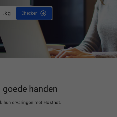
.kg
Checken
in goede handen
ek hun ervaringen met Hostnet.