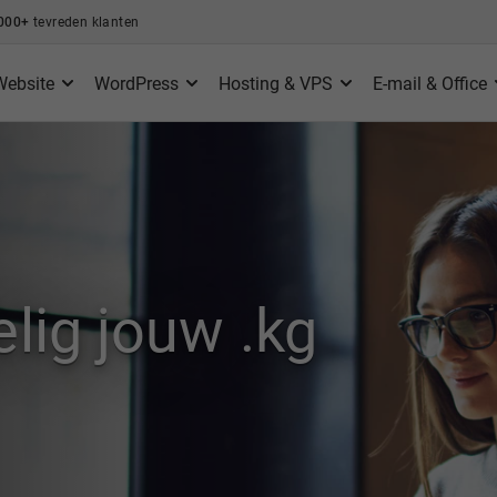
000+
tevreden klanten
Website
WordPress
Hosting & VPS
E-mail & Office
lig jouw .kg