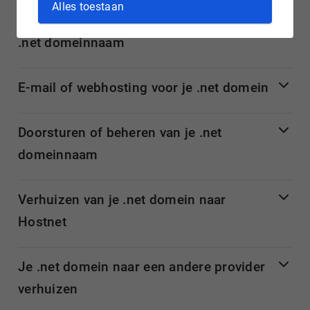
Alles toestaan
Check en registreer vandaag nog jouw
.net domeinnaam
E-mail of webhosting voor je .net domein
Doorsturen of beheren van je .net
domeinnaam
Verhuizen van je .net domein naar
Hostnet
Je .net domein naar een andere provider
verhuizen