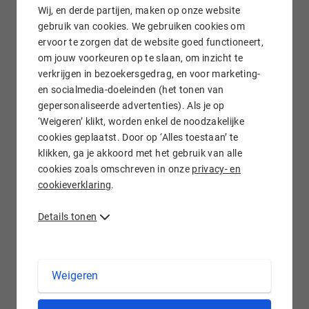
Wij, en derde partijen, maken op onze website
direct online.
gebruik van cookies. We gebruiken cookies om
ervoor te zorgen dat de website goed functioneert,
om jouw voorkeuren op te slaan, om inzicht te
Meer informatie over .net domeinnamen
verkrijgen in bezoekersgedrag, en voor marketing-
en socialmedia-doeleinden (het tonen van
Bijna net zo populair als .com: .net
gepersonaliseerde advertenties). Als je op
‘Weigeren’ klikt, worden enkel de noodzakelijke
domeinnaam
cookies geplaatst. Door op ‘Alles toestaan’ te
klikken, ga je akkoord met het gebruik van alle
cookies zoals omschreven in onze
privacy- en
.NET als generieke top level domein
cookieverklaring
.
Hostnet als reseller van OpenSRS -
Details tonen
Tucows
Weigeren
Registratievoorwaarden .net domeinen