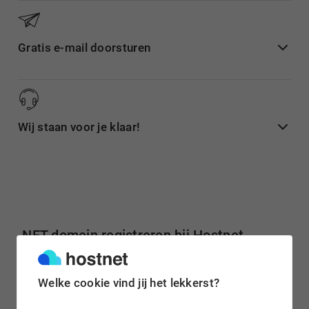
Gratis e-mail doorsturen
Wij staan voor je klaar!
.NET domein registreren bij Hostnet
Registreer snel en voordelig jouw .net
domeinnaam
bij
Hostnet. Als reseller van OpenSRS - Tucows regelen wij je
Welke cookie vind jij het lekkerst?
.net
domeinregistratie
meteen via internet. Check hierboven
of je .net domein beschikbaar is en voltooi je .net registratie