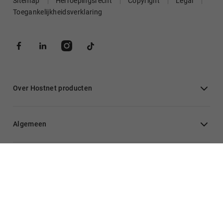
Sitemap
Herroepingsrecht
Copyright
Legal
Toegankelijkheidsverklaring
Over Hostnet producten
Algemeen
Inloggen
Hulp nodig?