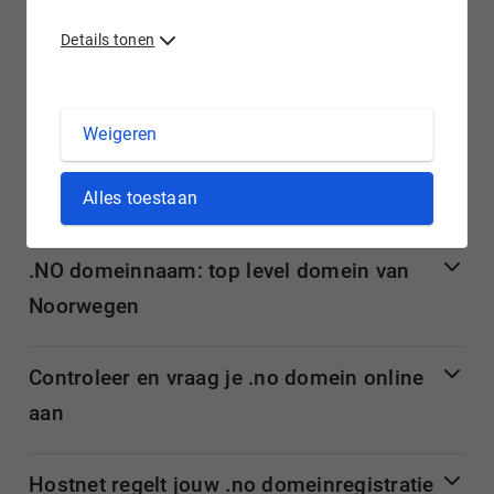
vraagt je .no domein vervolgens binnen enkele klikken, online
Details tonen
bij ons aan. Zoek je tevens goede en betrouwbare hosting
voor je .no
domeinnaam
? Kijk dan eens rond op onze
website, want wij bieden een ruim assortiment aan
hostingdiensten aan.
Weigeren
Meer informatie over .no domeinnamen
Alles toestaan
.NO domeinnaam: top level domein van
Noorwegen
Controleer en vraag je .no domein online
aan
Hostnet regelt jouw .no domeinregistratie