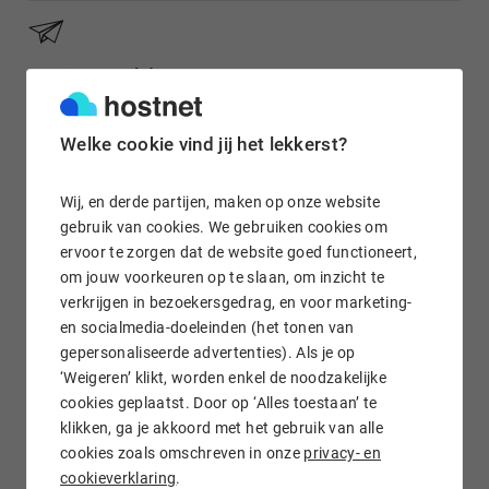
Gratis e-mail doorsturen
Welke cookie vind jij het lekkerst?
Wij staan voor je klaar!
Wij, en derde partijen, maken op onze website
gebruik van cookies. We gebruiken cookies om
ervoor te zorgen dat de website goed functioneert,
om jouw voorkeuren op te slaan, om inzicht te
verkrijgen in bezoekersgedrag, en voor marketing-
en socialmedia-doeleinden (het tonen van
gepersonaliseerde advertenties). Als je op
.NO domein registreren bij Hostnet
‘Weigeren’ klikt, worden enkel de noodzakelijke
cookies geplaatst. Door op ‘Alles toestaan’ te
Wil je een Noorse .no
domeinnaam kopen
? Voor de
klikken, ga je akkoord met het gebruik van alle
registratie van jouw .no domein ben je bij Hostnet aan het
cookies zoals omschreven in onze
privacy- en
juiste adres. Je controleert eenvoudig online of de gewenste
cookieverklaring
.
.no domeinnaam beschikbaar is om te registreren en je