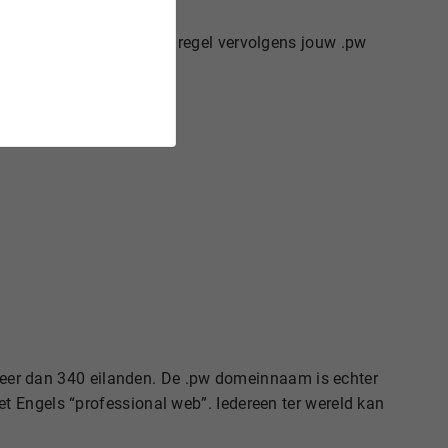
meinnaam nog vrij is en regel vervolgens jouw .pw
t meer dan 340 eilanden. De .pw domeinnaam is echter
t Engels “professional web”. Iedereen ter wereld kan