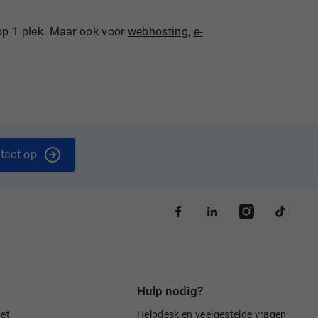
op 1 plek. Maar ook voor
webhosting
,
e-
tact op
Hulp nodig?
net
Helpdesk en veelgestelde vragen