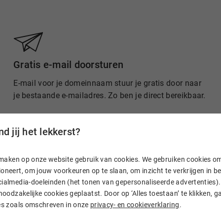
Gratis e-mail doorsturen
E-mail voor je domeinnaam stuur je gratis door naar
je bestaande e-mailadres. Zo ben je direct bereikbaar.
d jij het lekkerst?
n, maken op onze website gebruik van cookies. We gebruiken cookies o
oneert, om jouw voorkeuren op te slaan, om inzicht te verkrijgen in 
ialmedia-doeleinden (het tonen van gepersonaliseerde advertenties). 
 noodzakelijke cookies geplaatst. Door op ‘Alles toestaan’ te klikken, g
ies zoals omschreven in onze
privacy- en cookieverklaring
.
 Hostnet