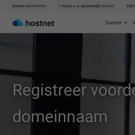
Ga naar de hoofdinhoud
Groene
datacenters
7 dagen p/w
persoonlijk
contact
200.
Domein
Registreer voord
domeinnaam