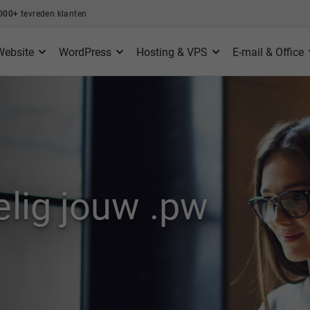
000+
tevreden klanten
Website
WordPress
Hosting & VPS
E-mail & Office
elig jouw .pw