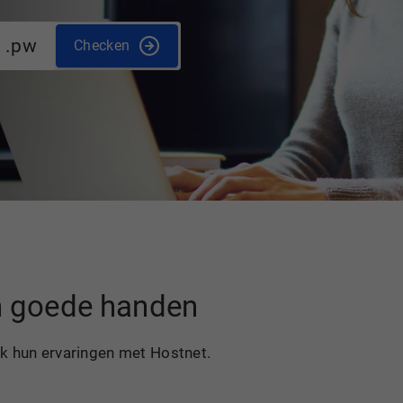
.pw
Checken
in goede handen
ek hun ervaringen met Hostnet.