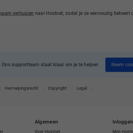
naam verhuizen
naar Hostnet, zodat je ze eenvoudig beheert 
Neem con
Ons supportteam staat klaar om je te helpen
Herroepingsrecht
Copyright
Legal
Algemeen
Inloggen
en
Over Hostnet
Mijn Host