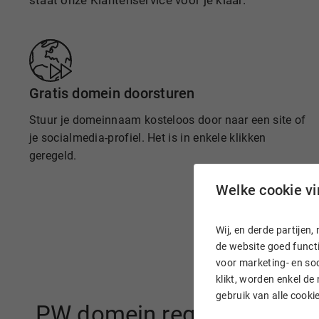
staat onze Klantenservice voor je klaar.
Gratis domein doorsturen
Stuur je domeinnaam kosteloos door naar een site of
je socialmedia-profiel. Het is in enkele klikken
geregeld.
Welke cookie vin
Wij, en derde partije
de website goed functi
voor marketing- en soc
klikt, worden enkel de
gebruik van alle cook
.PW domein registreren bij