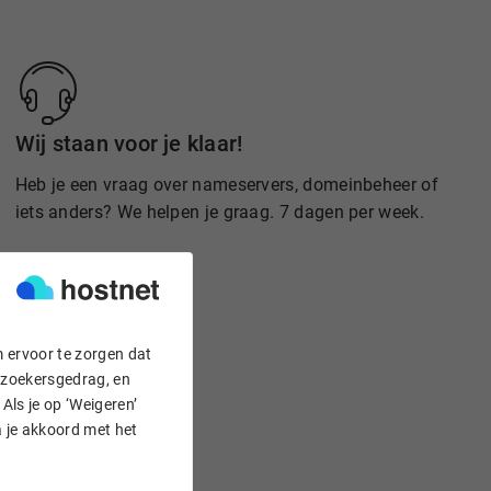
Wij staan voor je klaar!
Heb je een vraag over nameservers, domeinbeheer of
iets anders? We helpen je graag. 7 dagen per week.
m ervoor te zorgen dat
bezoekersgedrag, en
Als je op ‘Weigeren’
a je akkoord met het