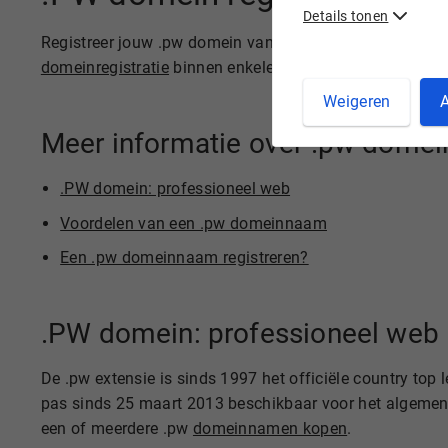
Details tonen
Registreer jouw .pw domein vandaag nog snel en voorde
domeinregistratie
binnen enkele stappen.
Weigeren
A
Meer informatie over .pw dome
.PW domein: professioneel web
Voordelen van een .pw domeinnaam
Een .pw domeinnaam registreren?
.PW domein: professioneel web
De .pw extensie is sinds 1997 het officiële country top
pas sinds 25 maart 2013 beschikbaar voor het algemene 
een of meerdere .pw
domeinnamen kopen
.