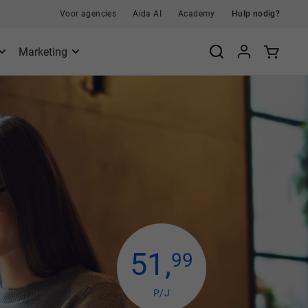
Voor agencies
Aida AI
Academy
Hulp nodig?
Marketing
51
,
99
P/J