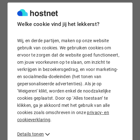
Gratis e-mail doorsturen
Welke cookie vind jij het lekkerst?
Wij, en derde partijen, maken op onze website
gebruik van cookies. We gebruiken cookies om
ervoor te zorgen dat de website goed functioneert,
Wij staan voor je klaar!
om jouw voorkeuren op te slaan, om inzicht te
verkrijgen in bezoekersgedrag, en voor marketing-
en socialmedia-doeleinden (het tonen van
gepersonaliseerde advertenties). Als je op
‘Weigeren’ klikt, worden enkel de noodzakelijke
cookies geplaatst. Door op ‘Alles toestaan’ te
klikken, ga je akkoord met het gebruik van alle
.QA domein registreren bij Hostnet
cookies zoals omschreven in onze
privacy- en
Het .QA domein is de domeinnaam van Qatar en wordt met
cookieverklaring
.
name voor zakelijke doeleinden gebruikt. Wil je een .QA
domeinnaam registreren
? Controleer of het .QA domein dat
Details tonen
je wilt vastleggen nog vrij is en registreer jouw .QA