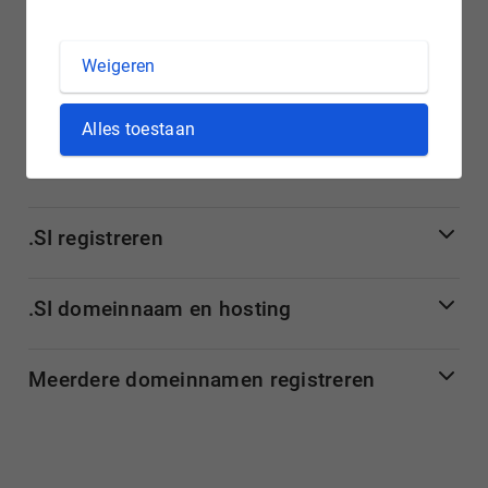
van jouw .si domein vervolgens eenvoudig online.
Weigeren
Meer informatie over .si domeinnamen
Alles toestaan
.SI domeinnaam van Slovenië
.SI registreren
.SI domeinnaam en hosting
Meerdere domeinnamen registreren