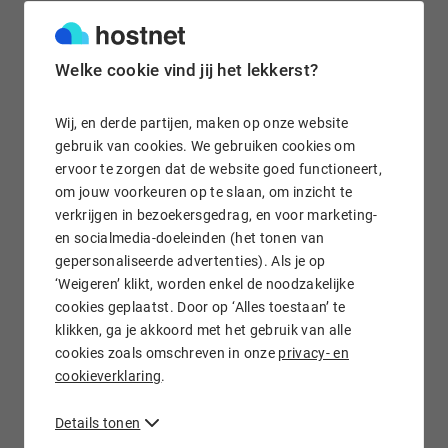
Gratis e-mail doorsturen
Welke cookie vind jij het lekkerst?
Wij, en derde partijen, maken op onze website
gebruik van cookies. We gebruiken cookies om
ervoor te zorgen dat de website goed functioneert,
Wij staan voor je klaar!
om jouw voorkeuren op te slaan, om inzicht te
verkrijgen in bezoekersgedrag, en voor marketing-
en socialmedia-doeleinden (het tonen van
gepersonaliseerde advertenties). Als je op
‘Weigeren’ klikt, worden enkel de noodzakelijke
cookies geplaatst. Door op ‘Alles toestaan’ te
klikken, ga je akkoord met het gebruik van alle
.SI domein registreren bij Hostnet
cookies zoals omschreven in onze
privacy- en
cookieverklaring
.
.SI
domeinnamen
registreer je natuurlijk ook bij Hostnet. Wij
regelen jouw .si
domeinregistratie
snel en tegen
Details tonen
aantrekkelijke prijzen. Check eerst of de .si domeinnaam die
je wilt registreren nog beschikbaar is en regel de aanvraag