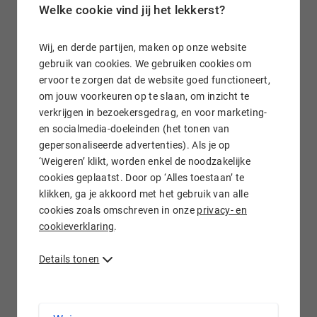
zoekmachinemarketingbureau en heeft jarenlange ervaring
Welke cookie vind jij het lekkerst?
met zoekmachinepositionering. Sinds 2001 heeft Grizzly
New Marketing voor meer dan 5000 bedrijven ruim
Wij, en derde partijen, maken op onze website
1.000.000 topposities in Google gegenereerd.
gebruik van cookies. We gebruiken cookies om
ervoor te zorgen dat de website goed functioneert,
Grizzly zorgt ervoor dat websites optimaal vindbaar
om jouw voorkeuren op te slaan, om inzicht te
worden én blijven binnen de belangrijkste nationale en
verkrijgen in bezoekersgedrag, en voor marketing-
internationale zoekmachines, zoals Google, Bing en Yahoo.
en socialmedia-doeleinden (het tonen van
Dit doen ze met succes voor uiteenlopende klanten, van het
gepersonaliseerde advertenties). Als je op
midden- en kleinbedrijf tot multinationals.
‘Weigeren’ klikt, worden enkel de noodzakelijke
cookies geplaatst. Door op ‘Alles toestaan’ te
Benieuwd naar de mogelijkheden voor
klikken, ga je akkoord met het gebruik van alle
cookies zoals omschreven in onze
privacy- en
jouw organisatie?
cookieverklaring
.
Onze experts gaan graag met je in gesprek. Vertel ons jouw
wensen, dan sparren we samen over de mogelijkheden.
Details tonen
Geheel vrijblijvend.
Neem contact met ons op via: