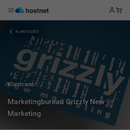
Ga naar de hoofdinhoud
KLANTCASES
Klantcase:
Marketingbureau Grizzly New
Marketing