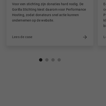
Voor een stichting zijn donaties hard nodig. De
E
Gorilla Stichting kiest daarom voor Performance
c
Hosting, zodat donateurs snel actie kunnen
P
ondernemen op de website.
k
b
Lees de case
L