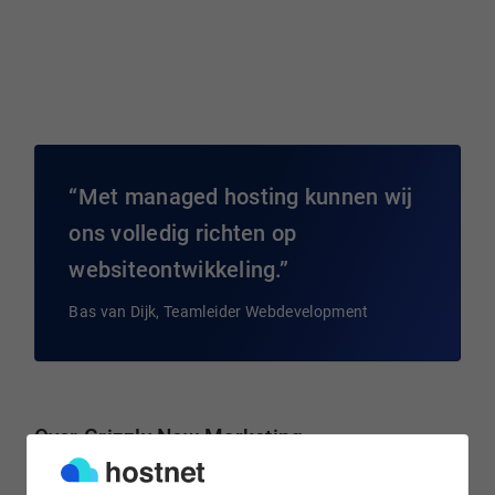
Met managed hosting kunnen wij
ons volledig richten op
websiteontwikkeling.
Bas van Dijk, Teamleider Webdevelopment
Over Grizzly New Marketing
Grizzly New Marketing is een in Breda gevestigd