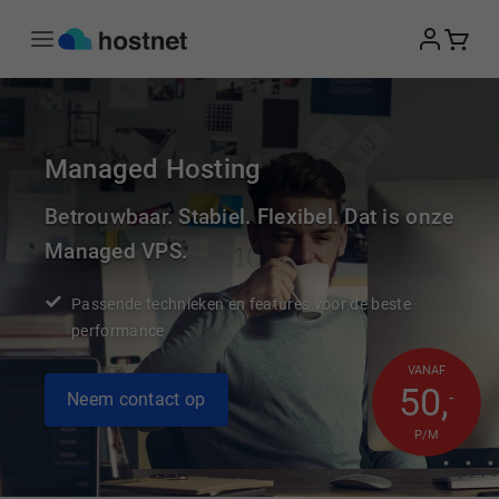
Ga naar de hoofdinhoud
Managed Hosting
Betrouwbaar. Stabiel. Flexibel. Dat is onze
Managed VPS.
Passende technieken en features voor de beste
performance
VANAF
50
,
-
Neem contact op
P/M