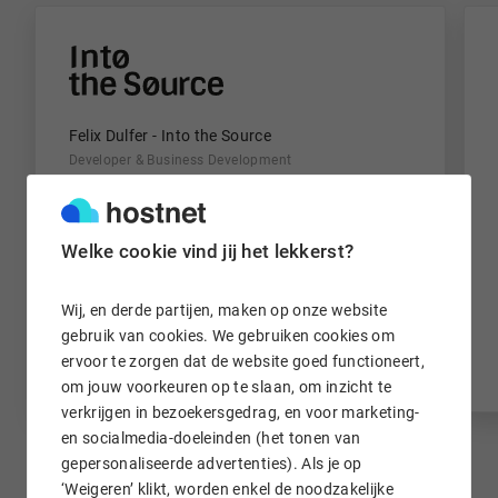
Felix Dulfer
-
Into the Source
Developer & Business Development
De persoonlijke aanpak, flexibele inzet en
Welke cookie vind jij het lekkerst?
proactieve houding onderscheidt Hostnet echt
van andere hostingproviders.
Wij, en derde partijen, maken op onze website
gebruik van cookies. We gebruiken cookies om
ervoor te zorgen dat de website goed functioneert,
Lees meer
om jouw voorkeuren op te slaan, om inzicht te
verkrijgen in bezoekersgedrag, en voor marketing-
en socialmedia-doeleinden (het tonen van
gepersonaliseerde advertenties). Als je op
‘Weigeren’ klikt, worden enkel de noodzakelijke