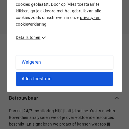
cookies geplaatst. Door op ‘Alles toestaan’ te
Bekijk alle klantcases
klikken, ga je akkoord met het gebruik van alle
cookies zoals omschreven in onze
privacy- en
cookieverklaring
.
Details tonen
Wij staan voor je klaar
Weigeren
Bij Hostnet kun je rekenen op de beste service. 7 dagen per
week.
Alles toestaan
Betrouwbaar
Dankzij 24/7 monitoring blijf jij altijd online. Ook 's nachts.
Bovendien analyseren we of je over voldoende resources
beschikt. En signaleren we proactief kansen waarop jij