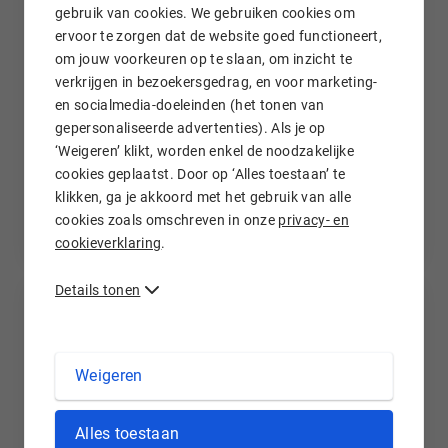
gebruik van cookies. We gebruiken cookies om
ervoor te zorgen dat de website goed functioneert,
om jouw voorkeuren op te slaan, om inzicht te
verkrijgen in bezoekersgedrag, en voor marketing-
Nieuw: Blogs en Boekingen
en socialmedia-doeleinden (het tonen van
Schrijf je eigen blogs om beter online vindbaar te
gepersonaliseerde advertenties). Als je op
zijn, én laat je klanten gemakkelijk online een
‘Weigeren’ klikt, worden enkel de noodzakelijke
afspraak maken via de nieuwe boekingsfunctie.
cookies geplaatst. Door op ‘Alles toestaan’ te
klikken, ga je akkoord met het gebruik van alle
7 maanden geleden
cookies zoals omschreven in onze
privacy- en
cookieverklaring
.
Details tonen
Weigeren
Alles toestaan