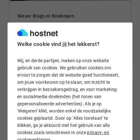
Nieuw: Blogs en Boekingen
Schrijf je eigen blogs om beter online vindbaar te
zijn, én laat je klanten gemakkelijk online een
afspraak maken via de nieuwe boekingsfunctie.
Welke cookie vind jij het lekkerst?
7 maanden geleden
Wij, en derde partijen, maken op onze website
gebruik van cookies. We gebruiken cookies om
ervoor te zorgen dat de website goed functioneert,
om jouw voorkeuren op te slaan, om inzicht te
verkrijgen in bezoekersgedrag, en voor marketing-
en socialmedia-doeleinden (het tonen van
gepersonaliseerde advertenties). Als je op
‘Weigeren’ klikt, worden enkel de noodzakelijke
cookies geplaatst. Door op ‘Alles toestaan’ te
klikken, ga je akkoord met het gebruik van alle
cookies zoals omschreven in onze
privacy- en
cookieverklaring
.