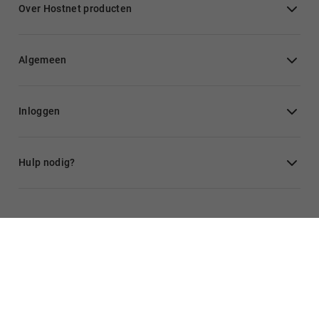
Over Hostnet producten
Algemeen
Inloggen
Hulp nodig?
Alle prijzen zijn exclusief 21% btw, tenzij anders vermeld.