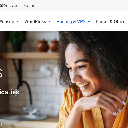
000+
tevreden klanten
Website
WordPress
Hosting & VPS
E-mail & Office
S
icaties
rm