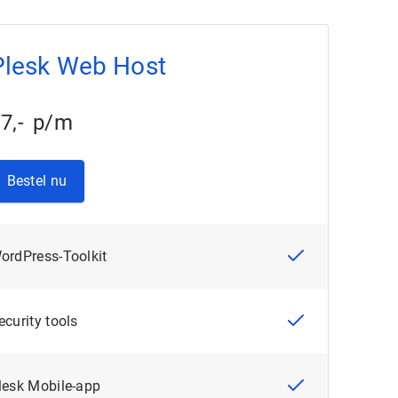
Plesk Web Host
17
,
-
p/m
Bestel nu
WordPress-Toolkit
Security tools
Plesk Mobile-app