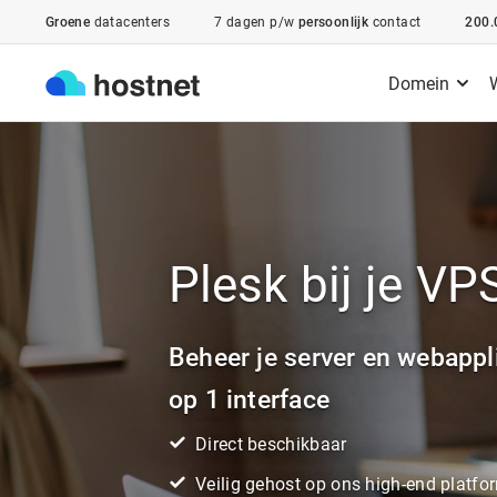
Ga naar de hoofdinhoud
Groene
datacenters
7 dagen p/w
persoonlijk
contact
200.
Domein
Plesk bij je VP
Beheer je server en webappl
op 1 interface
Direct beschikbaar
Veilig gehost op ons high-end platfo