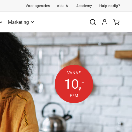
Voor agencies
Aida AI
Academy
Hulp nodig?
Marketing
VANAF
10
,
-
P/M