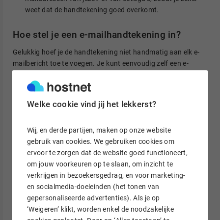
weet dat de handtekening goed overkomt.
Hoe stel je een e-mailhandtekening in?
Gelukkig hoef je de handtekening niet handmatig aan elk e-
mailbericht toe te voegen. Je kunt eenvoudig zelf een e-
mailhandtekening instellen, die dan onder iedere verstuurde
e-mail verschijnt. Hoe dat werkt, verschilt per
mailprogramma. We laten het je zien.
Welke cookie vind jij het lekkerst?
E-mailhandtekening maken in Outlook
Wij, en derde partijen, maken op onze website
Open Outlook en klik rechtsboven op
Bestand
. Ga naar
gebruik van cookies. We gebruiken cookies om
Opties
en klik vervolgens op
E-mail
. Doorloop daarna de
ervoor te zorgen dat de website goed functioneert,
volgende stappen:
om jouw voorkeuren op te slaan, om inzicht te
verkrijgen in bezoekersgedrag, en voor marketing-
Klik op
Handtekeningen
om het handtekeningvenster te
en socialmedia-doeleinden (het tonen van
openen.
gepersonaliseerde advertenties). Als je op
Klik op
Nieuw
en geef je handtekening een naam.
‘Weigeren’ klikt, worden enkel de noodzakelijke