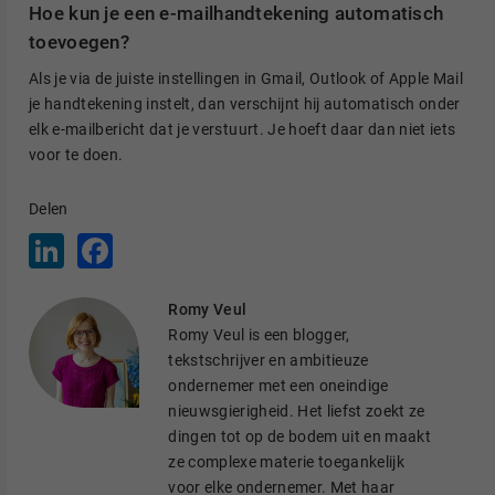
Hoe kun je een e-mailhandtekening automatisch
toevoegen?
Als je via de juiste instellingen in Gmail, Outlook of Apple Mail
je handtekening instelt, dan verschijnt hij automatisch onder
elk e-mailbericht dat je verstuurt. Je hoeft daar dan niet iets
voor te doen.
Delen
L
F
i
a
n
c
k
e
Romy Veul
e
b
d
o
Romy Veul is een blogger,
I
o
tekstschrijver en ambitieuze
n
k
ondernemer met een oneindige
nieuwsgierigheid. Het liefst zoekt ze
dingen tot op de bodem uit en maakt
ze complexe materie toegankelijk
voor elke ondernemer. Met haar