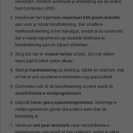
verschijnt. Verklein eventueel je afbeelding via de online
tool Compress JPEG.
Houd over het algemeen
maximaal 600 pixels breedte
aan voor je totale handtekening. Een smalle e-
mailhandtekening is het handigst, omdat je zo voorkomt
dat e-mailprogramma’s op mobiele telefoons je
handtekening aan de zijkant afbreken.
Zorg dat het er
visueel netjes
uitziet. Zet niet alleen
maar platte tekst onder elkaar.
Test je handtekening
op desktop, tablet en telefoon. Kijk
of het er ook op kleinere schermen nog goed uitziet.
Controleer ook of de handtekening correct werkt
in
verschillende e-mailprogramma’s
.
Gebruik
liever geen opsommingstekens
. Sommige e-
mailprogramma’s geven die anders weer dan de
bedoeling is.
Verstuur
een paar testmails
naar verschillende e-
mailadressen van jezelf of van collega’s, zodat je zeker