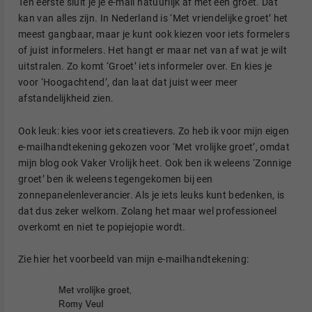
Ten eerste sluit je je e-mail natuurlijk af met een groet. Dat
kan van alles zijn. In Nederland is ‘Met vriendelijke groet’ het
meest gangbaar, maar je kunt ook kiezen voor iets formelers
of juist informelers. Het hangt er maar net van af wat je wilt
uitstralen. Zo komt ‘Groet’ iets informeler over. En kies je
voor ‘Hoogachtend’, dan laat dat juist weer meer
afstandelijkheid zien.
Ook leuk: kies voor iets creatievers. Zo heb ik voor mijn eigen
e-mailhandtekening gekozen voor ‘Met vrolijke groet’, omdat
mijn blog ook Vaker Vrolijk heet. Ook ben ik weleens ‘Zonnige
groet’ ben ik weleens tegengekomen bij een
zonnepanelenleverancier. Als je iets leuks kunt bedenken, is
dat dus zeker welkom. Zolang het maar wel professioneel
overkomt en niet te popiejopie wordt.
Zie hier het voorbeeld van mijn e-mailhandtekening: