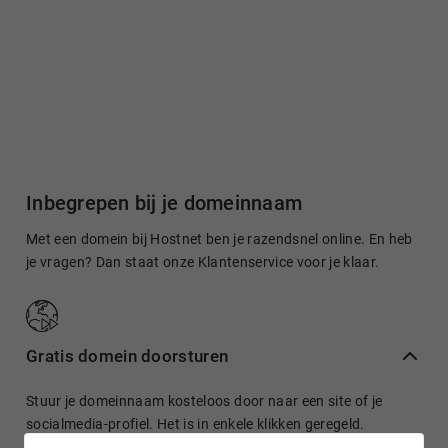
Inbegrepen bij je domeinnaam
Met een domein bij Hostnet ben je razendsnel online. En heb
je vragen? Dan staat onze Klantenservice voor je klaar.
Gratis domein doorsturen
Stuur je domeinnaam kosteloos door naar een site of je
socialmedia-profiel. Het is in enkele klikken geregeld.