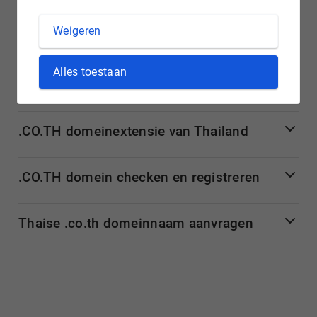
stappen de aanvraag van uw .co.th domeinnaam.
Weigeren
Meer informatie over .co.th
Alles toestaan
domeinnamen
.CO.TH domeinextensie van Thailand
.CO.TH domein checken en registreren
Thaise .co.th domeinnaam aanvragen