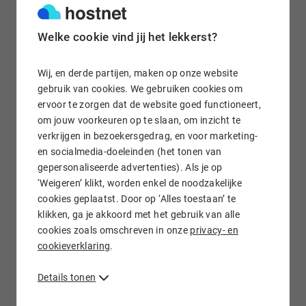
Welke cookie vind jij het lekkerst?
Gratis e-mail doorsturen
Wij, en derde partijen, maken op onze website
gebruik van cookies. We gebruiken cookies om
ervoor te zorgen dat de website goed functioneert,
om jouw voorkeuren op te slaan, om inzicht te
Wij staan voor je klaar!
verkrijgen in bezoekersgedrag, en voor marketing-
en socialmedia-doeleinden (het tonen van
gepersonaliseerde advertenties). Als je op
‘Weigeren’ klikt, worden enkel de noodzakelijke
cookies geplaatst. Door op ‘Alles toestaan’ te
klikken, ga je akkoord met het gebruik van alle
cookies zoals omschreven in onze
privacy- en
.CO.TH domein registreren bij Hostnet
cookieverklaring
.
Wilt u een Thaise .co.th domeinnaam registreren? Bij Hostnet
bent u aan het juiste adres voor uw .co.th
domeinregistratie
.
Details tonen
U checkt online of het gewenste .co.th domein nog kan
worden geregistreerd en u regelt vervolgens binnen enkele