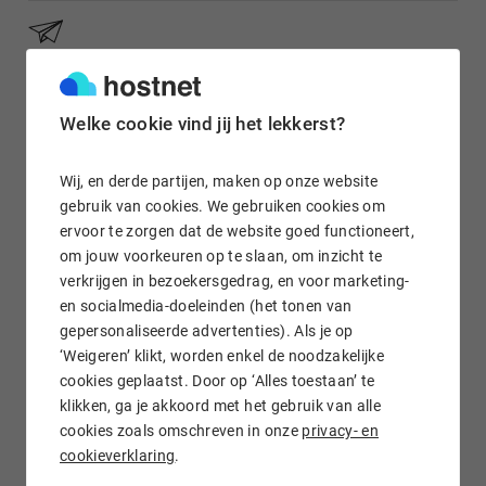
Gratis e-mail doorsturen
Welke cookie vind jij het lekkerst?
Wij, en derde partijen, maken op onze website
Wij staan voor je klaar!
gebruik van cookies. We gebruiken cookies om
ervoor te zorgen dat de website goed functioneert,
om jouw voorkeuren op te slaan, om inzicht te
verkrijgen in bezoekersgedrag, en voor marketing-
en socialmedia-doeleinden (het tonen van
gepersonaliseerde advertenties). Als je op
‘Weigeren’ klikt, worden enkel de noodzakelijke
.UY domein registreren bij Hostnet
cookies geplaatst. Door op ‘Alles toestaan’ te
klikken, ga je akkoord met het gebruik van alle
Wil je een Uruguayaanse .uy
domeinnaam registreren
?
cookies zoals omschreven in onze
privacy- en
Controleer en registreer jouw .uy domein eenvoudig online bij
cookieverklaring
.
Hostnet. Wij helpen je met jouw .uy domeinregistratie en
regelen de administratieve afhandeling, zodat jij je alleen