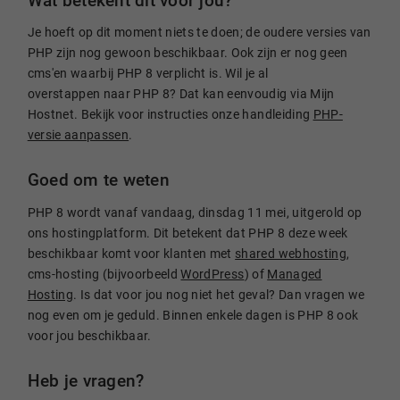
Wat betekent dit voor jou?
Je hoeft op dit moment niets te doen; de oudere versies van
PHP zijn nog gewoon beschikbaar. Ook zijn er nog geen
cms'en waarbij PHP 8 verplicht is. Wil je al
overstappen naar PHP 8? Dat kan eenvoudig via Mijn
Hostnet. Bekijk voor instructies onze handleiding
PHP-
versie aanpassen
.
Goed om te weten
PHP 8 wordt vanaf vandaag, dinsdag 11 mei, uitgerold op
ons hostingplatform. Dit betekent dat PHP 8 deze week
beschikbaar komt voor klanten met
shared webhosting
,
cms-hosting (bijvoorbeeld
WordPress
) of
Managed
Hosting
. Is dat voor jou nog niet het geval? Dan vragen we
nog even om je geduld. Binnen enkele dagen is PHP 8 ook
voor jou beschikbaar.
Heb je vragen?