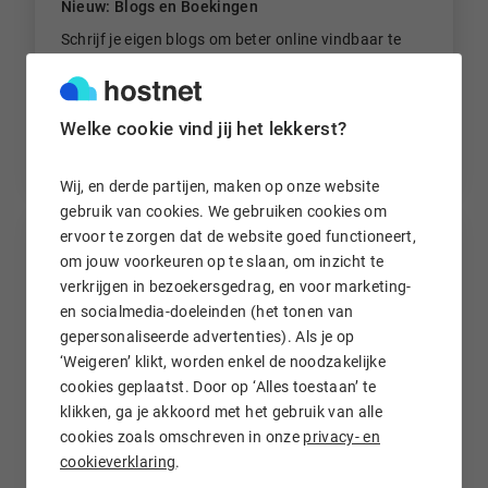
Nieuw: Blogs en Boekingen
Schrijf je eigen blogs om beter online vindbaar te
zijn, én laat je klanten gemakkelijk online een
afspraak maken via de nieuwe boekingsfunctie.
Welke cookie vind jij het lekkerst?
7 maanden geleden
Wij, en derde partijen, maken op onze website
gebruik van cookies. We gebruiken cookies om
ervoor te zorgen dat de website goed functioneert,
om jouw voorkeuren op te slaan, om inzicht te
verkrijgen in bezoekersgedrag, en voor marketing-
en socialmedia-doeleinden (het tonen van
gepersonaliseerde advertenties). Als je op
‘Weigeren’ klikt, worden enkel de noodzakelijke
cookies geplaatst. Door op ‘Alles toestaan’ te
klikken, ga je akkoord met het gebruik van alle
cookies zoals omschreven in onze
privacy- en
cookieverklaring
.
Openingstijden rondom de feestdagen