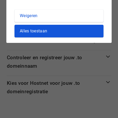
adequaat en snel.
Weigeren
Meer informatie over .to domeinnamen
Alles toestaan
.TO domein: domeinextensie van Tonga
Controleer en registreer jouw .to
domeinnaam
Kies voor Hostnet voor jouw .to
domeinregistratie