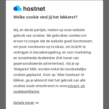
Gratis e-mail doorsturen
Welke cookie vind jij het lekkerst?
Wij, en derde partijen, maken op onze website
gebruik van cookies. We gebruiken cookies om
ervoor te zorgen dat de website goed functioneert,
Wij staan voor je klaar!
om jouw voorkeuren op te slaan, om inzicht te
verkrijgen in bezoekersgedrag, en voor marketing-
en socialmedia-doeleinden (het tonen van
gepersonaliseerde advertenties). Als je op
‘Weigeren’ klikt, worden enkel de noodzakelijke
cookies geplaatst. Door op ‘Alles toestaan’ te
klikken, ga je akkoord met het gebruik van alle
.TO domein registreren bij Hostnet
cookies zoals omschreven in onze
privacy- en
cookieverklaring
.
Het .to domein is het country code top level domein van
Tonga en is zeer populair omdat het voor meerdere
Details tonen
doeleinden wordt gebruikt. Wil je een .to
domeinnaam
registreren
? Hostnet regelt jouw .to domeinregistratie