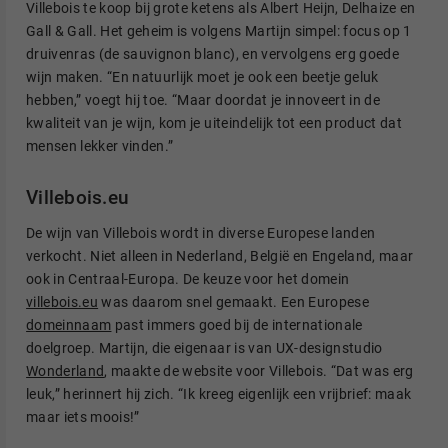
Villebois te koop bij grote ketens als Albert Heijn, Delhaize en
Gall & Gall. Het geheim is volgens Martijn simpel: focus op 1
druivenras (de sauvignon blanc), en vervolgens erg goede
wijn maken. “En natuurlijk moet je ook een beetje geluk
hebben,” voegt hij toe. “Maar doordat je innoveert in de
kwaliteit van je wijn, kom je uiteindelijk tot een product dat
mensen lekker vinden.”
Villebois.eu
De wijn van Villebois wordt in diverse Europese landen
verkocht. Niet alleen in Nederland, België en Engeland, maar
ook in Centraal-Europa. De keuze voor het domein
villebois.eu
was daarom snel gemaakt. Een Europese
domeinnaam
past immers goed bij de internationale
doelgroep. Martijn, die eigenaar is van UX-designstudio
Wonderland
, maakte de website voor Villebois. “Dat was erg
leuk,” herinnert hij zich. “Ik kreeg eigenlijk een vrijbrief: maak
maar iets moois!”