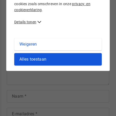
cookies zoals omschreven in onze
privacy- en
Reacties
cookieverklaring
.
Details tonen
Reageer
Praat mee over dit onderwerp
Weigeren
Laat hier je reactie achter.
Alles toestaan
Naam
E-mailadres