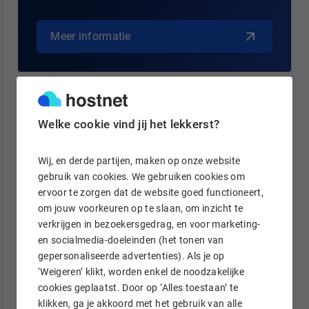
Meer informatie
Delen
Welke cookie vind jij het lekkerst?
L
F
i
a
n
c
Wij, en derde partijen, maken op onze website
k
e
gebruik van cookies. We gebruiken cookies om
Linda Bakker
e
b
d
o
ervoor te zorgen dat de website goed functioneert,
Linda werkt als Customer
I
o
om jouw voorkeuren op te slaan, om inzicht te
Communications Manager bij
n
k
verkrijgen in bezoekersgedrag, en voor marketing-
Hostnet. Ze is dagelijks bezig met het
en socialmedia-doeleinden (het tonen van
verbeteren van onze klantenservice-
gepersonaliseerde advertenties). Als je op
communicatie: van helpdeskartikelen
‘Weigeren’ klikt, worden enkel de noodzakelijke
tot e-mails en van webpagina’s tot
cookies geplaatst. Door op ‘Alles toestaan’ te
veelgestelde vragen.
klikken, ga je akkoord met het gebruik van alle