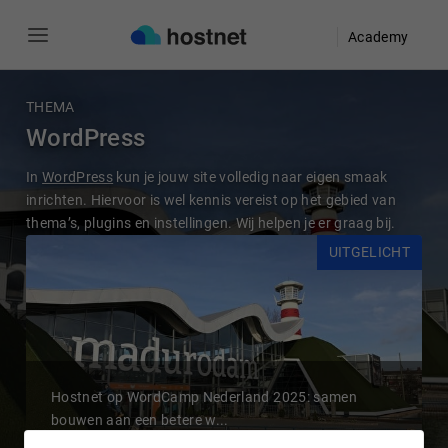
Academy
Ga naar de hoofdinhoud
THEMA
WordPress
In
WordPress
kun je jouw site volledig naar eigen smaak
inrichten. Hiervoor is wel kennis vereist op het gebied van
thema’s, plugins en instellingen. Wij helpen je er graag bij.
UITGELICHT
Hostnet op WordCamp Nederland 2025: samen
bouwen aan een betere w...