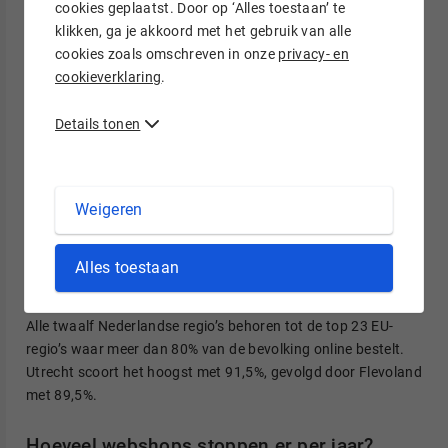
cookies geplaatst. Door op ‘Alles toestaan’ te
Bron: Eurostat, ICT-gebruik door huishoudens en individuen
klikken, ga je akkoord met het gebruik van alle
(2025)
cookies zoals omschreven in onze
privacy- en
cookieverklaring
.
Details tonen
Weigeren
Alles toestaan
Alle twaalf Nederlandse regio’s behoren tot de top 23 EU-
regio’s waar meer dan 80% van de bevolking online bestelt.
Utrecht scoort het hoogst met 91,5%, gevolgd door Flevoland
met 89,5%.
Hoeveel webshops stoppen er per jaar?