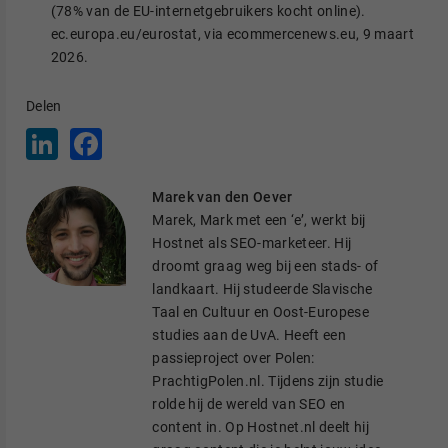
(78% van de EU-internetgebruikers kocht online).
ec.europa.eu/eurostat, via ecommercenews.eu, 9 maart
2026.
Delen
L
F
i
a
n
c
k
e
Marek van den Oever
e
b
d
o
Marek, Mark met een ‘e’, werkt bij
I
o
Hostnet als SEO-marketeer. Hij
n
k
droomt graag weg bij een stads- of
landkaart. Hij studeerde Slavische
Taal en Cultuur en Oost-Europese
studies aan de UvA. Heeft een
passieproject over Polen:
PrachtigPolen.nl. Tijdens zijn studie
rolde hij de wereld van SEO en
content in. Op Hostnet.nl deelt hij