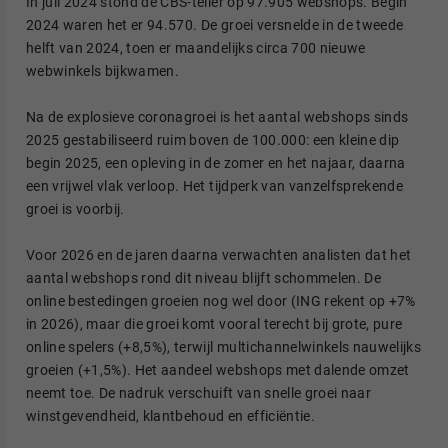
In juli 2024 stond de CBS-teller op 97.905 webshops. Begin
2024 waren het er 94.570. De groei versnelde in de tweede
helft van 2024, toen er maandelijks circa 700 nieuwe
webwinkels bijkwamen.
Na de explosieve coronagroei is het aantal webshops sinds
2025 gestabiliseerd ruim boven de 100.000: een kleine dip
begin 2025, een opleving in de zomer en het najaar, daarna
een vrijwel vlak verloop. Het tijdperk van vanzelfsprekende
groei is voorbij.
Voor 2026 en de jaren daarna verwachten analisten dat het
aantal webshops rond dit niveau blijft schommelen. De
online bestedingen groeien nog wel door (ING rekent op +7%
in 2026), maar die groei komt vooral terecht bij grote, pure
online spelers (+8,5%), terwijl multichannelwinkels nauwelijks
groeien (+1,5%). Het aandeel webshops met dalende omzet
neemt toe. De nadruk verschuift van snelle groei naar
winstgevendheid, klantbehoud en efficiëntie.