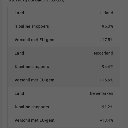
Ierland
95,3%
+17,5%
Nederland
94,4%
+16,6%
Denemarken
91,2%
+13,4%