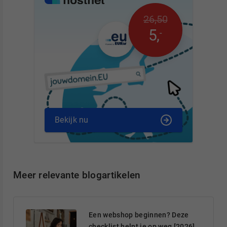
26
,
50
5
,
-
Bekijk nu
Meer relevante blogartikelen
Een webshop beginnen? Deze
checklist helpt je op weg [2026]