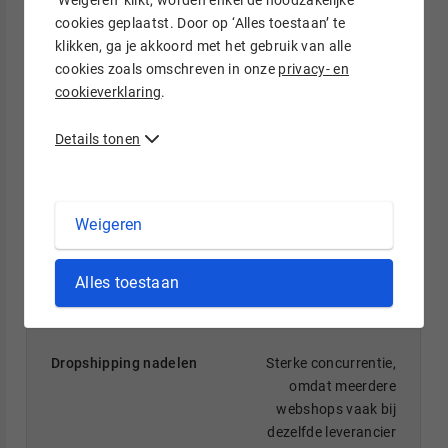
‘Weigeren’ klikt, worden enkel de noodzakelijke
Minder controle op
cookies geplaatst. Door op ‘Alles toestaan’ te
productkwaliteit, omdat
klikken, ga je akkoord met het gebruik van alle
je het product zelf niet
cookies zoals omschreven in onze
privacy- en
ziet voordat het naar de
cookieverklaring
.
klant gaat
Details tonen
Risico op ontevreden
Weigeren
klanten door lange
levertijden of lastige
retourprocedures
Alles toestaan
Sterke concurrentie,
omdat meerdere
webshops vaak bij
dezelfde leverancier