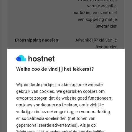
voor je
website
,
marketing en eventueel
een koppeling met je
leverancier
Afhankelijkheid van je
leverancier
Een breed assortiment
zonder voorraadrisico
Welke cookie vind jij het lekkerst?
Andere webshops
Wij, en derde partijen, maken op onze website
kunnen hetzelfde
gebruik van cookies. We gebruiken cookies om
product goedkoper
ervoor te zorgen dat de website goed functioneert,
aanbieden
om jouw voorkeuren op te slaan, om inzicht te
verkrijgen in bezoekersgedrag, en voor marketing-
Flexibiliteit qua locatie
en socialmedia-doeleinden (het tonen van
en assortiment
gepersonaliseerde advertenties). Als je op