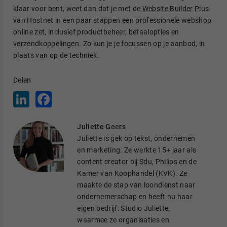
klaar voor bent, weet dan dat je met de
Website Builder Plus
van Hostnet in een paar stappen een professionele webshop
online zet, inclusief productbeheer, betaalopties en
verzendkoppelingen. Zo kun je je focussen op je aanbod, in
plaats van op de techniek.
Delen
L
F
i
a
n
c
k
e
Juliette Geers
e
b
d
o
Juliette is gek op tekst, ondernemen
I
o
en marketing. Ze werkte 15+ jaar als
n
k
content creator bij Sdu, Philips en de
Kamer van Koophandel (KVK). Ze
maakte de stap van loondienst naar
ondernemerschap en heeft nu haar
eigen bedrijf: Studio Juliette,
waarmee ze organisaties en