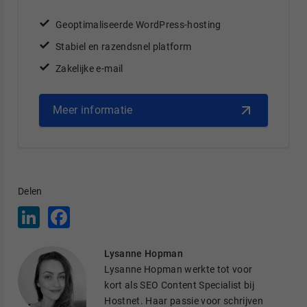
Geoptimaliseerde WordPress-hosting
Stabiel en razendsnel platform
Zakelijke e-mail
Meer informatie
Delen
L
F
i
a
n
c
k
e
Lysanne Hopman
e
b
d
o
Lysanne Hopman werkte tot voor
I
o
kort als SEO Content Specialist bij
n
k
Hostnet. Haar passie voor schrijven