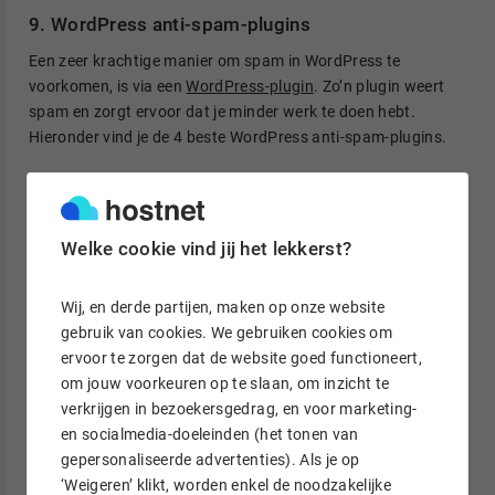
9. WordPress anti-spam-plugins
Een zeer krachtige manier om spam in WordPress te
voorkomen, is via een
WordPress-plugin
. Zo’n plugin weert
spam en zorgt ervoor dat je minder werk te doen hebt.
Hieronder vind je de 4 beste WordPress anti-spam-plugins.
1. Akismet Anti-spam
Een van de meest gebruikte anti-spam-plugins voor
WordPress is
Akismet Anti-spam
. De plugin controleert
Welke cookie vind jij het lekkerst?
reacties en contactformulieren op basis van een wereldwijde
spamdatabase, en filtert reacties die eruitzien als spam.
Wij, en derde partijen, maken op onze website
Vervolgens kun je de reacties beoordelen in de Admin-
gebruik van cookies. We gebruiken cookies om
omgeving van je site.
ervoor te zorgen dat de website goed functioneert,
om jouw voorkeuren op te slaan, om inzicht te
2. CleanTalk
verkrijgen in bezoekersgedrag, en voor marketing-
CleanTalk
is een plugin die spam stopt in onder andere
en socialmedia-doeleinden (het tonen van
reacties, bestellingen, vragenlijsten en registraties, en
gepersonaliseerde advertenties). Als je op
blokkeert spambots voordat ze je website bereiken. Alle
‘Weigeren’ klikt, worden enkel de noodzakelijke