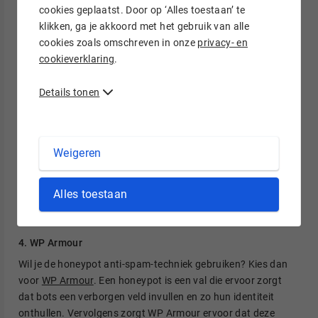
spam komt terecht in de spamfolder die je vervolgens kunt
cookies geplaatst. Door op ‘Alles toestaan’ te
modereren. Of stel in dat spam stilletjes wordt verwijderd.
klikken, ga je akkoord met het gebruik van alle
CleanTalk is compatibel met
WooCommerce
en
AVG-proof
.
cookies zoals omschreven in onze
privacy- en
cookieverklaring
.
3. Antispam Bee
Details tonen
Antispam Bee
beschermt je tegen spam en trackbacks
zonder dat je persoonlijke informatie wordt gedeeld met
derde partijen. Je kunt onder meer reacties in een bepaalde
taal of van een bepaald land blokkeren en bestaande spam
Weigeren
na een paar dagen laten verwijderen. Daarnaast krijg je via
een dashboard inzicht in het aantal spamreacties en stel je in
Alles toestaan
dat je e-mail ontvangt als er spam is gedetecteerd. Je kunt
de plugin gratis gebruiken en hij is AVG-proof.
4. WP Armour
Wil je de honeypot anti-spam-techniek gebruiken? Kies dan
voor
WP Armour
. Een honeypot is een val die ervoor zorgt
dat bots een verborgen veld invullen en zo hun identiteit
onthullen. Vervolgens zorgt WP Armour ervoor dat deze