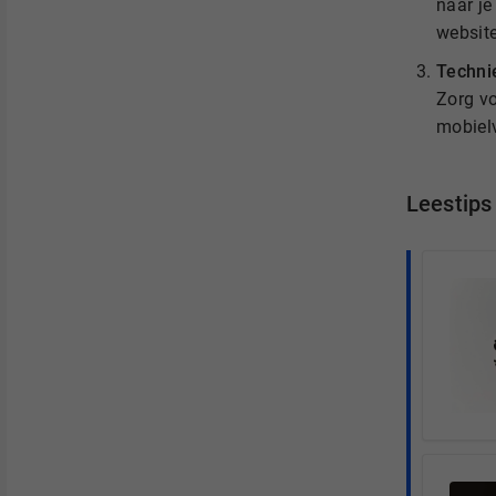
naar je
website
Techni
Zorg vo
mobielv
Leestips