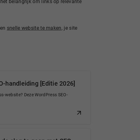
het belangrijk om links op relevante
een
snelle website te maken
, je site
O-handleiding [Editie 2026]
ress-website? Deze WordPress SEO-