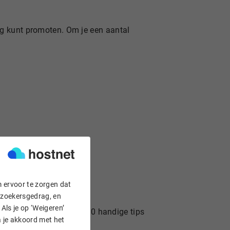
og kunt promoten. Om je een aantal
m ervoor te zorgen dat
bezoekersgedrag, en
Als je op ‘Weigeren’
elpen, vind je hieronder 10 handige tips
a je akkoord met het