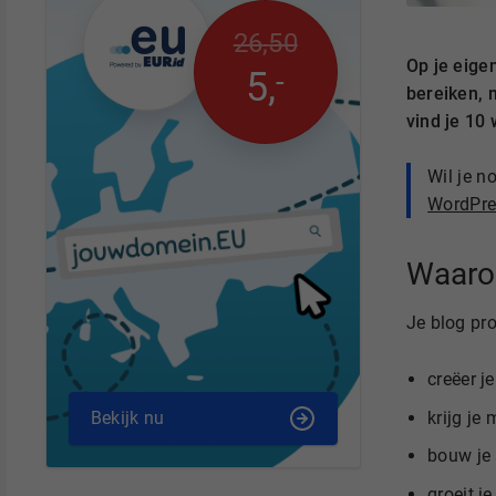
26
,
50
Op je eigen
-
5
,
bereiken, 
vind je 10
Wil je n
WordPre
Waaro
Je blog pro
creëer j
krijg je
Bekijk nu
bouw je 
groeit je