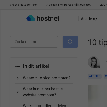
Ga naar de hoofdinhoud
Groene
datacenters
7 dagen p/w
persoonlijk
contact
200.
Academy
10 ti
Zoeken naar
L
In dit artikel
WEBSITE
W
Waarom je blog promoten?
Waar kun je het best je
website promoten?
Welke promotiemiddelen