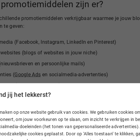
promotiemiddelen zijn er?
rschillende promotiemiddelen verkrijgbaar waarmee je jouw bl
n te geven:
media (Facebook, Instagram, LinkedIn en Pinterest)
websites (blogs of websites in jouw niche)
(nieuwsbrieven en persoonlijke mails)
nties (
Google Ads
en socialmedia-advertenties)
ities (Facebook-groepen)
d jij het lekkerst?
 (visitekaartjes, flyers en events)
n, maken op onze website gebruik van cookies. We gebruiken cookies o
omoot ik mijn blog?
oneert, om jouw voorkeuren op te slaan, om inzicht te verkrijgen in 
ialmedia-doeleinden (het tonen van gepersonaliseerde advertenties). 
schillende manieren om je blog te promoten. Om je hierbij te h
 noodzakelijke cookies geplaatst. Door op ‘Alles toestaan’ te klikken, g
ct kunt inzetten. Laten we van start gaan.