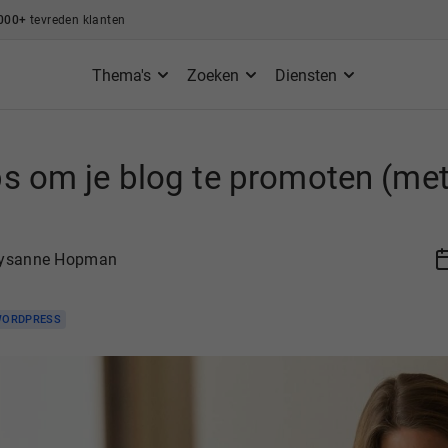
000+
tevreden klanten
Thema's
Zoeken
Diensten
ps om je blog te promoten (me
ysanne Hopman
ORDPRESS