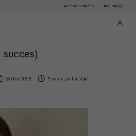
Ga naar hostnet.nl
Hulp nodig?
t succes)
30-05-2023
9
min
uten
leestijd