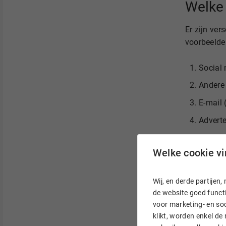
Welke 
Er zijn ve
voorbeelde
Social 
Andere 
E-mail 
Adverte
Commun
Welke cookie vin
Offline
Wij, en derde partije
Hoe pr
de website goed functi
voor marketing- en soc
Er zijn ver
klikt, worden enkel de
die je dire