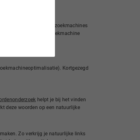
blog te optimaliseren voor zoekmachines
oeken. Sterker nog, de zoekmachine
oekmachineoptimalisatie). Kortgezegd
ordenonderzoek
helpt je bij het vinden
rkt deze woorden op een natuurlijke
ken. Zo verkrijg je natuurlijke links