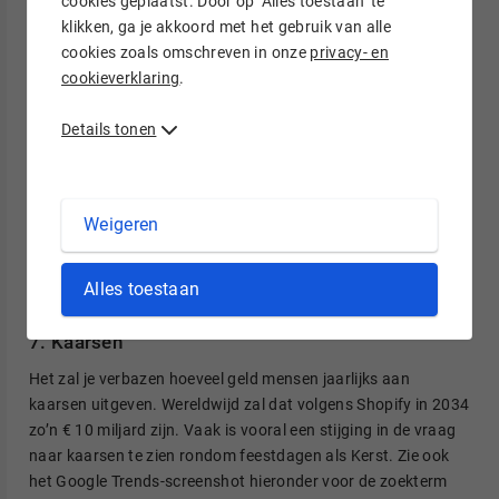
cookies geplaatst. Door op ‘Alles toestaan’ te
klikken, ga je akkoord met het gebruik van alle
cookies zoals omschreven in onze
privacy- en
Praktische tip
cookieverklaring
.
Laat op de productfoto’s heel diverse modellen jouw
Details tonen
ondergoed tonen. Kies bijvoorbeeld een mix van
mensen met verschillende huidtinten en
lichaamstypen. Zo kan iedereen goed zien hoe het
ondergoed bij hem of haar zou passen.
Weigeren
Alles toestaan
Huishoudelijke producten
7. Kaarsen
Het zal je verbazen hoeveel geld mensen jaarlijks aan
kaarsen uitgeven. Wereldwijd zal dat volgens Shopify in 2034
zo’n € 10 miljard zijn. Vaak is vooral een stijging in de vraag
naar kaarsen te zien rondom feestdagen als Kerst. Zie ook
het Google Trends-screenshot hieronder voor de zoekterm