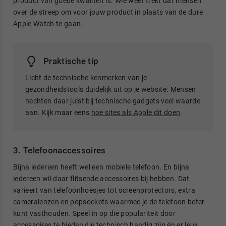
product van goede kwaliteit is. Wie weet trekt dat mensen
over de streep om voor jouw product in plaats van de dure
Apple Watch te gaan.
Praktische tip
Licht de technische kenmerken van je
gezondheidstools duidelijk uit op je website. Mensen
hechten daar juist bij technische gadgets veel waarde
aan. Kijk maar eens
hoe sites als Apple dit doen
.
3. Telefoonaccessoires
Bijna iedereen heeft wel een mobiele telefoon. En bijna
iedereen wil daar flitsende accessoires bij hebben. Dat
varieert van telefoonhoesjes tot screenprotectors, extra
cameralenzen en popsockets waarmee je de telefoon beter
kunt vasthouden. Speel in op die populariteit door
accessoires te bieden die technisch handig zijn én er leuk