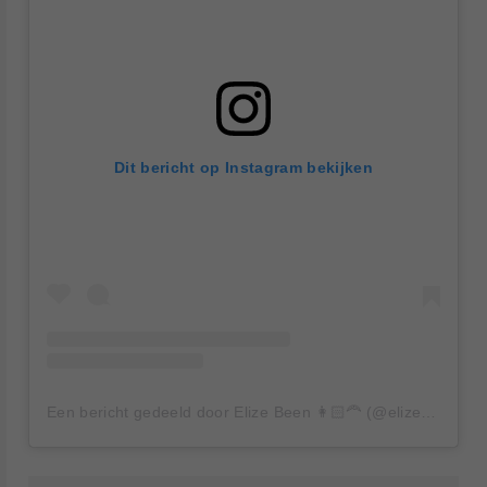
Dit bericht op Instagram bekijken
Een bericht gedeeld door Elize Been 👩🏻‍🦰 (@elizebeen)