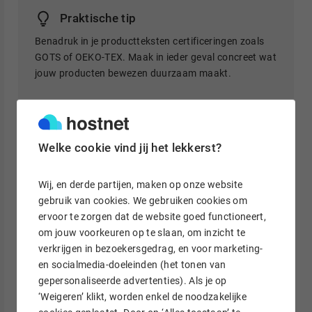
Praktische tip
Benadruk in je productteksten certificeringen zoals
GOTS of OEKO-TEX. Maak in ieder geval concreet wat
jouw producten bewezen duurzaam maakt.
6. Ondergoed
Welke cookie vind jij het lekkerst?
We hebben het allemaal nodig: ondergoed. Dat maakt dit een
product waar veel vraag naar is. De standaard witte boxers
en zwarte strings kennen we wel. Dus kun jij misschien iets
Wij, en derde partijen, maken op onze website
unieks bedenken? Denk aan speciale sportbh’s die wél goed
gebruik van cookies. We gebruiken cookies om
zitten tijdens het hardlopen, of boxershorts met vrolijke
ervoor te zorgen dat de website goed functioneert,
prints of slips in grotere maten voor de vollere vrouw.
om jouw voorkeuren op te slaan, om inzicht te
verkrijgen in bezoekersgedrag, en voor marketing-
Vind je eigen niche en verkoop een product dat juist deze
en socialmedia-doeleinden (het tonen van
doelgroep aanspreekt. Benoem ook de unieke eigenschappen
gepersonaliseerde advertenties). Als je op
van jouw ondergoed, zodat je opvalt tussen grote namen als
‘Weigeren’ klikt, worden enkel de noodzakelijke
Hunkemöller en Calvin Klein.