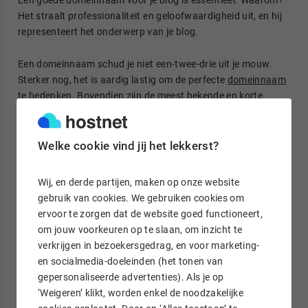
Een goede domeinnaam voor je blog is essentieel. Waarom?
Het straalt professionaliteit en geloofwaardigheid uit, en hij
representeert het onderwerp van je blog.
Een domeinnaam schud je niet een-twee-drie uit je mouw.
Sterker nog, het is aardig lastig om de perfecte
domeinnaam
te bedenken
. Bovendien zijn de meest bekende en korte
woorden al bezet. Om alsnog een goede domeinnaam voor je
blog te vinden, kan een
domeinnaam tool
je helpen met het
bedenken van een naam. Of ga brainstormen met de
Welke cookie vind jij het lekkerst?
volgende tips:
Wij, en derde partijen, maken op onze website
Gebruik synoniemen
gebruik van cookies. We gebruiken cookies om
Varieer met enkelvoud en meervoud
ervoor te zorgen dat de website goed functioneert,
om jouw voorkeuren op te slaan, om inzicht te
Plaats een koppelteken
verkrijgen in bezoekersgedrag, en voor marketing-
Check een andere taal
en socialmedia-doeleinden (het tonen van
Gebruik cijfers
gepersonaliseerde advertenties). Als je op
‘Weigeren’ klikt, worden enkel de noodzakelijke
Betrek de extensie bij je naam