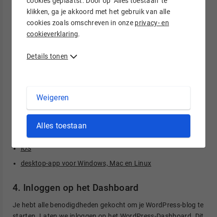
cookies geplaatst. Door op ‘Alles toestaan’ te
klikken, ga je akkoord met het gebruik van alle
Bespaartip: Als je een domeinnaam registreert bij Hostnet
cookies zoals omschreven in onze
privacy- en
kun je de looptijd bepalen: 1, 2 of 5 jaar. Hoe langer de
cookieverklaring
.
looptijd, hoe meer korting je ontvangt.
Details tonen
Download de WordPress-app
Ben je vaak onderweg? Of gebruik je jouw mobiel voor
werkdoeleiden? Installeer dan de WordPress-app. Met deze
Weigeren
app beheer je jouw WordPress-blog op je mobiel of via een
desktop-app.
Alles toestaan
Android
iOS
desktop-app voor Windows, Mac en Linux
4. Inloggen op het Dashboard
Je hebt alle benodigdheden gekocht om je WordPress-blog te
starten. Laten we inloggen op het
WordPress-Dashboard
. Dit