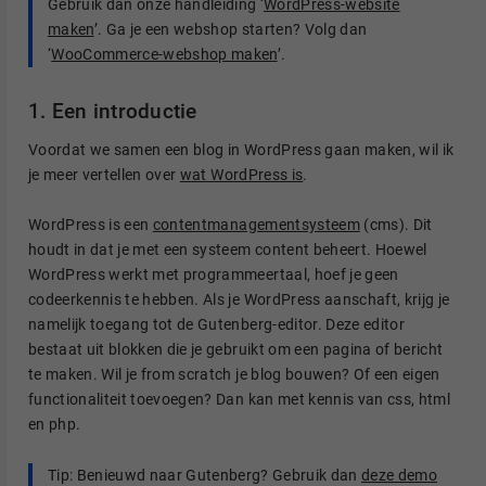
Gebruik dan onze handleiding ‘
WordPress-website
maken
’. Ga je een webshop starten? Volg dan
‘
WooCommerce-webshop maken
’.
1. Een introductie
Voordat we samen een blog in WordPress gaan maken, wil ik
je meer vertellen over
wat WordPress is
.
WordPress is een
contentmanagementsysteem
(cms). Dit
houdt in dat je met een systeem content beheert. Hoewel
WordPress werkt met programmeertaal, hoef je geen
codeerkennis te hebben. Als je WordPress aanschaft, krijg je
namelijk toegang tot de Gutenberg-editor. Deze editor
bestaat uit blokken die je gebruikt om een pagina of bericht
te maken. Wil je from scratch je blog bouwen? Of een eigen
functionaliteit toevoegen? Dan kan met kennis van css, html
en php.
Tip: Benieuwd naar Gutenberg? Gebruik dan
deze demo