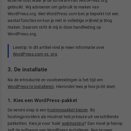
externe host waar je de software van WordPress.org
gebruikt. Wij adviseren om gebruik te maken van
WordPress.org. Met WordPress.com ben je beperkt tot een
aantal functies en kun je niet in volledige vrijheid je blog
maken. Daarom richt ik mij in deze handleiding op
WordPress.org.
Leestip: In dit artikel vind je meer informatie over
WordPress.com vs. org
.
3. De installatie
Na de introductie en voorbereidingen is het tijd om
WordPress te installeren
. Hieronder lees je hoe je dit doet.
1. Kies een WordPress-pakket
De eerste stap is een
hostingpakket kiezen
. Bij
hostingproviders als Hostnet heb je keuze uit verschillende
pakketten. Kies je voor ‘kale’
webhosting
? Dan moet je hierop
zelf de software van WordPress installeren. Ben je geen