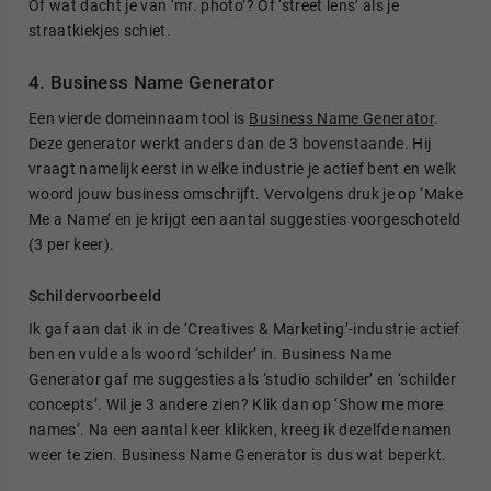
Of wat dacht je van ‘mr. photo’? Of ‘street lens’ als je
straatkiekjes schiet.
4. Business Name Generator
Een vierde domeinnaam tool is
Business Name Generator
.
Deze generator werkt anders dan de 3 bovenstaande. Hij
vraagt namelijk eerst in welke industrie je actief bent en welk
woord jouw business omschrijft. Vervolgens druk je op ‘Make
Me a Name’ en je krijgt een aantal suggesties voorgeschoteld
(3 per keer).
Schildervoorbeeld
Ik gaf aan dat ik in de ‘Creatives & Marketing’-industrie actief
ben en vulde als woord ‘schilder’ in. Business Name
Generator gaf me suggesties als ‘studio schilder’ en ‘schilder
concepts’. Wil je 3 andere zien? Klik dan op ‘Show me more
names’. Na een aantal keer klikken, kreeg ik dezelfde namen
weer te zien. Business Name Generator is dus wat beperkt.