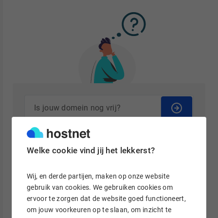
Welke cookie vind jij het lekkerst?
3 andere manieren om een domeinnaam te
genereren
Wij, en derde partijen, maken op onze website
Kom je met bovenstaande 7 domein generatoren er niet uit?
gebruik van cookies. We gebruiken cookies om
Er zijn nog andere mogelijkheden om jouw ideale
ervoor te zorgen dat de website goed functioneert,
domeinnaam te vinden.
om jouw voorkeuren op te slaan, om inzicht te