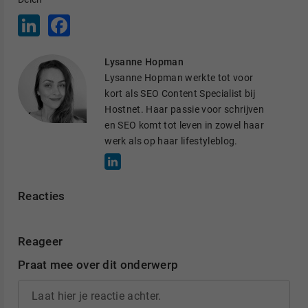
L
F
i
a
n
c
k
e
Lysanne Hopman
e
b
d
o
Lysanne Hopman werkte tot voor
I
o
kort als SEO Content Specialist bij
n
k
Hostnet. Haar passie voor schrijven
en SEO komt tot leven in zowel haar
werk als op haar lifestyleblog.
Reacties
Reageer
Praat mee over dit onderwerp
Laat hier je reactie achter.