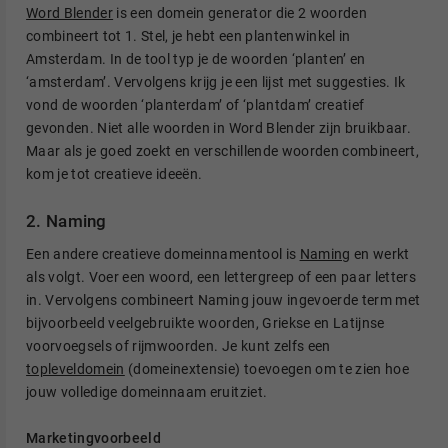
Word Blender
is een domein generator die 2 woorden
combineert tot 1. Stel, je hebt een plantenwinkel in
Amsterdam. In de tool typ je de woorden ‘planten’ en
‘amsterdam’. Vervolgens krijg je een lijst met suggesties. Ik
vond de woorden ‘planterdam’ of ‘plantdam’ creatief
gevonden. Niet alle woorden in Word Blender zijn bruikbaar.
Maar als je goed zoekt en verschillende woorden combineert,
kom je tot creatieve ideeën.
2. Naming
Een andere creatieve domeinnamentool is
Naming
en werkt
als volgt. Voer een woord, een lettergreep of een paar letters
in. Vervolgens combineert Naming jouw ingevoerde term met
bijvoorbeeld veelgebruikte woorden, Griekse en Latijnse
voorvoegsels of rijmwoorden. Je kunt zelfs een
topleveldomein
(domeinextensie) toevoegen om te zien hoe
jouw volledige domeinnaam eruitziet.
Marketingvoorbeeld