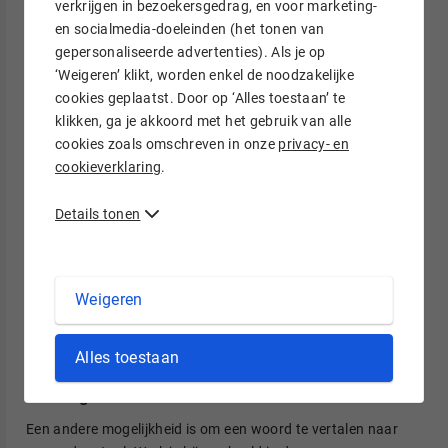
verkrijgen in bezoekersgedrag, en voor marketing-
1. Answer The Public
en socialmedia-doeleinden (het tonen van
gepersonaliseerde advertenties). Als je op
Answer The Public
geeft je een lijst met zoektermen waar
‘Weigeren’ klikt, worden enkel de noodzakelijke
mensen in zoekmachines vaak naar zoeken. Kies het land en
cookies geplaatst. Door op ‘Alles toestaan’ te
de taal waar je actief in bent of wilt zijn, en een term die bij je
klikken, ga je akkoord met het gebruik van alle
business past. Druk vervolgens op ‘Search’ en scroll naar
cookies zoals omschreven in onze
privacy- en
‘alphabeticals’. Je krijgt, afhankelijk van je term,
cookieverklaring
.
verschillende suggesties. Let op: je kunt per dag 2 gratis
zoekopdrachten uitvoeren.
Details tonen
2. Google Search
Je kunt ook de zoekbalk van Google gebruiken om termen te
Weigeren
vinden waar mensen vaak naar zoeken. Typ hiervoor een
term in de balk en druk niet op ‘Enter’. Google geeft via een
dropdown suggesties waarop je weer verder kunt borduren.
Alles toestaan
3. Google Vertalen
Een andere mogelijkheid is om een woord te vertalen naar