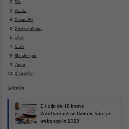
Divi
Avada
OceanWP
GeneratePress
Ultra
Neve
Shopkeeper
Zakra
Olsen Pro
Leestip
Dit zijn de 10 beste
WooCommerce themes voor je
webshop in 2023