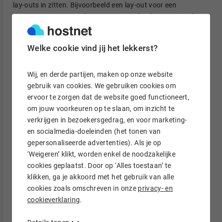
lay-outs in zitten. Bijvoorbeeld een lay-out voor een
contactpagina en een lay-out voor een landingspagina die
qua ontwerp nauw op elkaar aansluiten. Wil je alsnog iets
aanpassen? Dat kan met de paginabouwer in WordPress. Je
Welke cookie vind jij het lekkerst?
schaft Divi eenmalig aan of betaalt jaarlijks. Bij de eenmalige
aanschaf krijg je onbeperkt support en updates.
Wij, en derde partijen, maken op onze website
gebruik van cookies. We gebruiken cookies om
ervoor te zorgen dat de website goed functioneert,
Tip
om jouw voorkeuren op te slaan, om inzicht te
Bekijk en test de
demo van Divi
om de paginabouwer
verkrijgen in bezoekersgedrag, en voor marketing-
zelf te ervaren.
en socialmedia-doeleinden (het tonen van
gepersonaliseerde advertenties). Als je op
‘Weigeren’ klikt, worden enkel de noodzakelijke
5. Themify
cookies geplaatst. Door op ‘Alles toestaan’ te
klikken, ga je akkoord met het gebruik van alle
Een keuze maken uit duizenden thema’s, kan overweldigend
cookies zoals omschreven in onze
privacy- en
zijn. Daar heeft
Themify
goed over nagedacht. Op de
cookieverklaring
.
homepagina vind je namelijk de 3 meest populaire thema’s.
Ben je op zoek naar flexibiliteit? Dan kies je voor Ultra Theme.