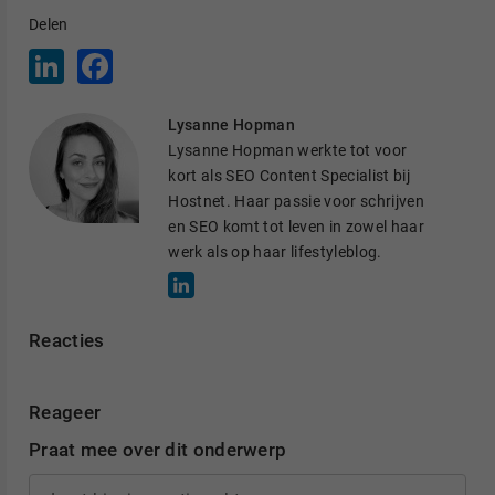
Delen
L
F
i
a
n
c
k
e
Lysanne Hopman
e
b
d
o
Lysanne Hopman werkte tot voor
I
o
kort als SEO Content Specialist bij
n
k
Hostnet. Haar passie voor schrijven
en SEO komt tot leven in zowel haar
werk als op haar lifestyleblog.
Reacties
Reageer
Praat mee over dit onderwerp