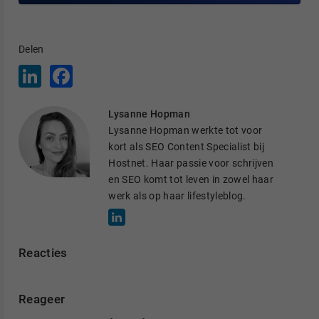
Delen
L
F
i
a
n
c
k
e
Lysanne Hopman
e
b
d
o
Lysanne Hopman werkte tot voor
I
o
kort als SEO Content Specialist bij
n
k
Hostnet. Haar passie voor schrijven
en SEO komt tot leven in zowel haar
werk als op haar lifestyleblog.
Reacties
Reageer