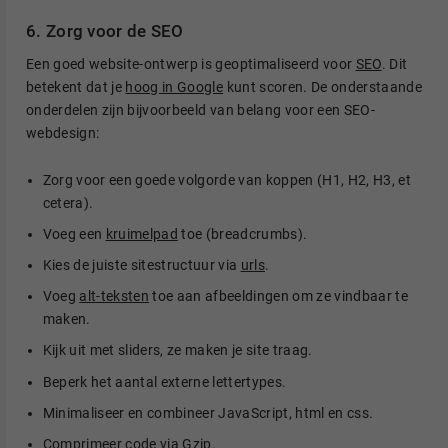
6. Zorg voor de SEO
Een goed website-ontwerp is geoptimaliseerd voor
SEO
. Dit
betekent dat je
hoog in Google
kunt scoren. De onderstaande
onderdelen zijn bijvoorbeeld van belang voor een SEO-
webdesign:
Zorg voor een goede volgorde van koppen (H1, H2, H3, et
cetera).
Voeg een
kruimelpad
toe (breadcrumbs).
Kies de juiste sitestructuur via
urls
.
Voeg
alt-teksten
toe aan afbeeldingen om ze vindbaar te
maken.
Kijk uit met sliders, ze maken je site traag.
Beperk het aantal externe lettertypes.
Minimaliseer en combineer JavaScript, html en css.
Comprimeer code via Gzip.