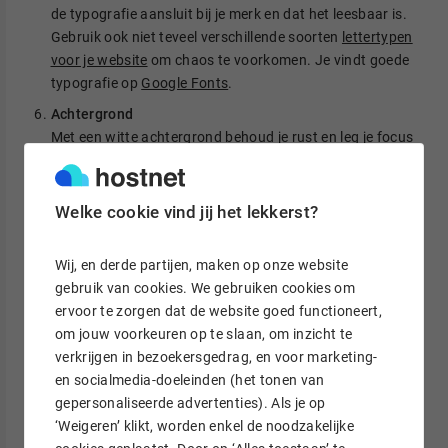
de typografie aansluit bij je merk en dat het leesbaar is.
Gebruik ook niet teveel verschillende soorten
lettertypen
voor je website
om chaos te voorkomen. Je vindt goede
typografie op
Google Fonts
.
Achtergrond
Met een witte achtergrond behoud je rust en leg je focus
op andere elementen. Toch kun je andere kleuren of een
afbeelding gebruiken om het website ontwerp een
spannend uiterlijk te geven. Zorg er echter voor dat de
Welke cookie vind jij het lekkerst?
achtergrond past bij de rest van het design en dat het
niet te druk wordt.
Wij, en derde partijen, maken op onze website
Beelden
gebruik van cookies. We gebruiken cookies om
Beelden ondersteunen de boodschap op een pagina. Ze
ervoor te zorgen dat de website goed functioneert,
verduidelijken complexe onderwerpen, zodat bezoekers
om jouw voorkeuren op te slaan, om inzicht te
begrijpen wat je wilt uitdragen. Onder beelden vallen
verkrijgen in bezoekersgedrag, en voor marketing-
(stock)foto’s
, illustraties, infographics, kaarten, iconen,
en socialmedia-doeleinden (het tonen van
video’s en meer.
gepersonaliseerde advertenties). Als je op
‘Weigeren’ klikt, worden enkel de noodzakelijke
Animaties