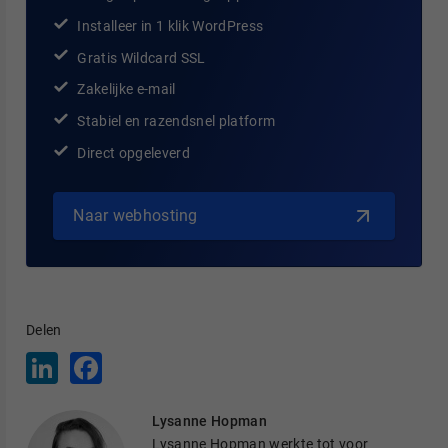
Installeer in 1 klik WordPress
Gratis Wildcard SSL
Zakelijke e-mail
Stabiel en razendsnel platform
Direct opgeleverd
Naar webhosting
Delen
L
F
i
a
n
c
k
e
Lysanne Hopman
e
b
d
o
Lysanne Hopman werkte tot voor