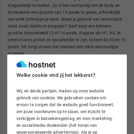
toegankelijk te maken. Zo is het verstandig om de body en
formulieren een grootte van 16 pixels te geven, afhankelijk
van welk lettertype je kiest. Maak je gebruik van secundaire
tekst zoals labels en knoppen? Geef deze een kleinere
grootte, bijvoorbeeld 13 of 14 pixels. Koppen als H1, H2, et
cetera horen groter en opvallender te zijn, tussen de 30 en 70
pixels. Dit zorgt ervoor dat mensen een tekst eenvoudiger
scannen.
Welke cookie vind jij het lekkerst?
Tip
Gebruik de
Type scale generator
van Google om de
Wij, en derde partijen, maken op onze website
juiste lettergroottes te maken op basis van de
gebruik van cookies. We gebruiken cookies om
Material guide. Vervolgens kun je direct de code
ervoor te zorgen dat de website goed functioneert,
kopiëren en voor je website gebruiken.
om jouw voorkeuren op te slaan, om inzicht te
verkrijgen in bezoekersgedrag, en voor marketing-
en socialmedia-doeleinden (het tonen van
4. Richt je op het doel
gepersonaliseerde advertenties). Als je op