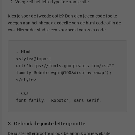
Voeg zelf het lettertype toe aan je site.
Kies je voor de tweede optie? Dan dien je een code toe te
voegen aan het <head>-gedeelte van de html-code of in de
css. Hieronder vind je een voorbeeld van zo’n code.
- 
Html
<style>@import 
url('https://fonts.googleapis.com/css2?
family=Roboto:wght@100&display=swap');
</style>

- 
Css
font-family: 'Roboto', sans-serif;
3. Gebruik de juiste lettergrootte
De juiste lettergrootte is ook belangrijk om je website