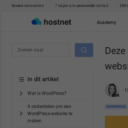
Ga naar de hoofdinhoud
Groene
datacenters
7 dagen p/w
persoonlijk
contact
200.
Academy
Deze 
Zoeken naar
webs
In dit artikel
L
Wat is WordPress?
4 onderdelen om een
WORDPRESS
WordPress-website te
maken