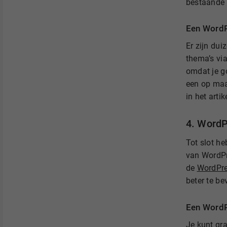
bestaande u
Een WordP
Er zijn dui
thema’s vi
omdat je g
een op maa
in het artike
4. WordP
Tot slot h
van WordPre
de
WordPr
beter te be
Een WordP
Je kunt gr