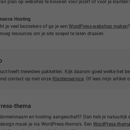
van plan op websites te bouwen voor jezelf of voor je klanten
mance Hosting
t je veel bezoekers of ga je een
WordPress-webshop maken
noeg resources om je site soepel te laten draaien.
p
duct heeft meerdere pakketten. Kijk daarom goed welke het be
jvend contact op met onze
Klantenservice
. Of lees mijn artikel 
Press-thema
 domeinnaam en hosting aangeschaft? Dan heb je natuurlijk
 design maak je via WordPress-thema’s. Een
WordPress-them