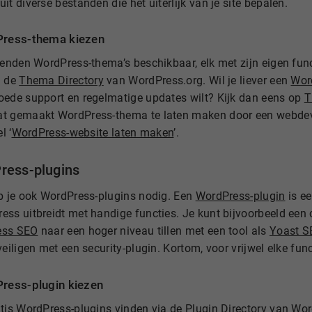
it diverse bestanden die het uiterlijk van je site bepalen.
ress-thema kiezen
zenden WordPress-thema’s beschikbaar, elk met zijn eigen funct
a de
Thema Directory
van WordPress.org. Wil je liever een
Wor
oede support en regelmatige updates wilt? Kijk dan eens op
T
t gemaakt WordPress-thema te laten maken door een webdevel
l ‘
WordPress-website laten maken
’.
ress-plugins
eb je ook WordPress-plugins nodig. Een
WordPress-plugin
is ee
ss uitbreidt met handige functies. Je kunt bijvoorbeeld een c
ess SEO
naar een hoger niveau tillen met een tool als
Yoast S
veiligen met een security-plugin. Kortom, voor vrijwel elke func
ress-plugin kiezen
atis WordPress-plugins vinden via de
Plugin Directory
van Word