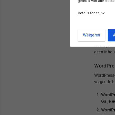
gebruik van alle cook
Details tonen
2. WordP
Weigeren
A
Naast een 
waarop all
geen inhoud
WordPre
WordPress-h
volgende h
WordPr
Ga je 
WordPr