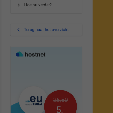
Hoe nu verder?
Terug naar het overzicht
26
,
50
-
5
,