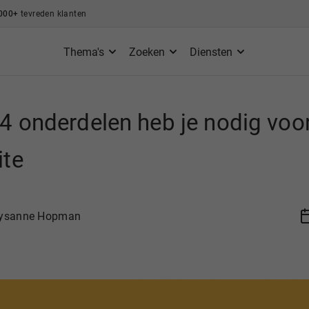
000+
tevreden klanten
Thema's
Zoeken
Diensten
4 onderdelen heb je nodig voo
ite
ysanne Hopman