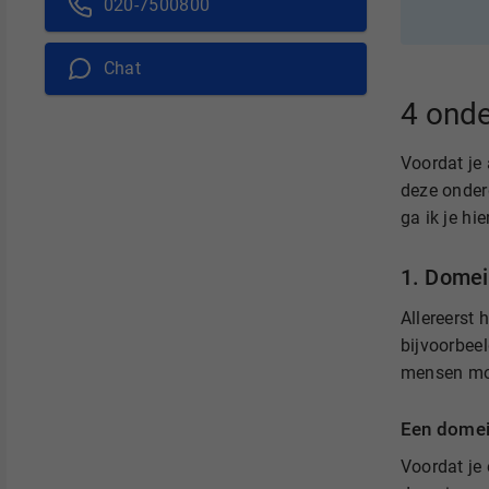
020-7500800
Chat
4 ond
Voordat je 
deze onder
ga ik je hi
1. Dome
Allereerst 
bijvoorbee
mensen mog
Een domei
Voordat je