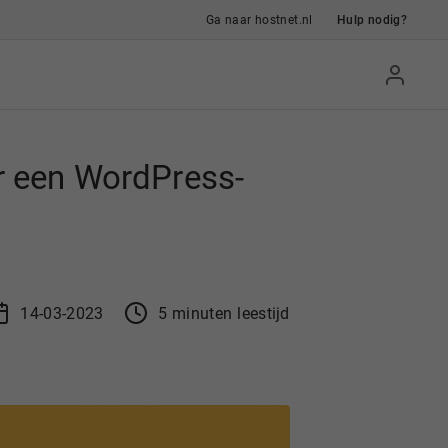
Ga naar hostnet.nl
Hulp nodig?
r een WordPress-
14-03-2023
5
min
uten
leestijd