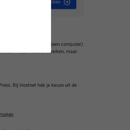
Checken
 de ruimte op een server (een computer)
oekers wel je website bereiken, maar
.
ress. Bij Hostnet heb je keuze uit de
 maken
.