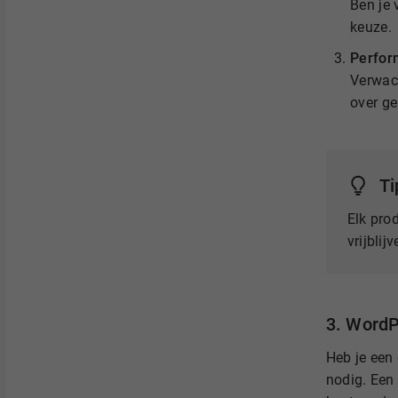
Ben je 
keuze.
Perfor
Verwach
over ge
Ti
Elk pro
vrijbli
3. Word
Heb je een
nodig. Een