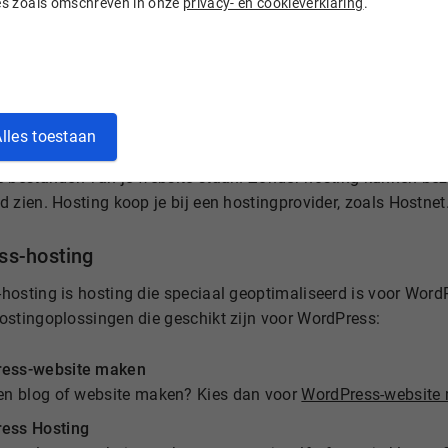
ies zoals omschreven in onze
privacy- en cookieverklaring
.
ress-hosting
lles toestaan
domeinnaam heb je ook WordPress-hosting nodig.
Hosting
is
e bestanden van je website staan. Zonder hosting kunnen bez
 zien. Hosting koop je bij een hostingprovider, zoals Hostnet
ss-hosting
osting is hosting die speciaal geoptimaliseerd is voor WordP
ostingoplossingen die geschikt zijn voor WordPress:
ess-website maken
een blog of website maken? Kies dan voor
WordPress-website
ess Hosting