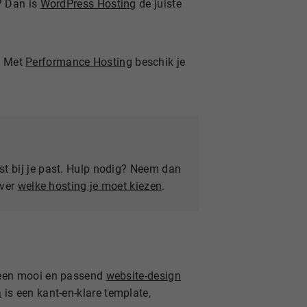
? Dan is
WordPress Hosting
de juiste
? Met
Performance Hosting
beschik je
st bij je past. Hulp nodig? Neem dan
over
welke hosting je moet kiezen
.
 een mooi en passend
website-design
a
is een kant-en-klare template,