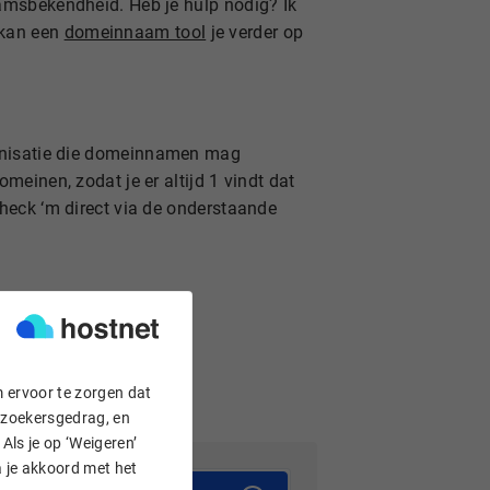
aamsbekendheid. Heb je hulp nodig? Ik
 kan een
domeinnaam tool
je verder op
anisatie die domeinnamen mag
meinen, zodat je er altijd 1 vindt dat
Check ‘m direct via de onderstaande
m ervoor te zorgen dat
bezoekersgedrag, en
Als je op ‘Weigeren’
a je akkoord met het