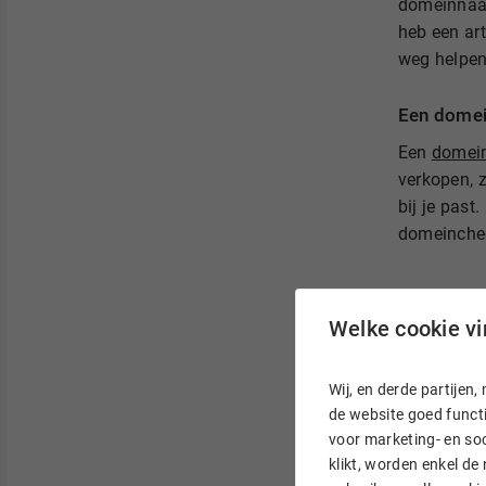
domeinnaam
heb een ar
weg helpen
Een domei
Een
domei
verkopen, z
bij je past
domeinche
Welke cookie vin
Wij, en derde partije
de website goed functi
voor marketing- en soc
klikt, worden enkel de