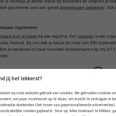
 is namelijk je eerste indruk bij bezoekers en vergroot je n
tikel geschreven over een goede
domeinnaam bedenken
. Ook
.
nnaam registreren
nnaam kun je kopen
bij een registrar. Een
registrar
is een org
oals Hostnet. Bij ons heb je keuze uit meer dan 850 topleveldo
. Ben je benieuwd of jouw favoriete domeinnaam nog vrij is? 
cker.
d jij het lekkerst?
n, maken op onze website gebruik van cookies. We gebruiken cookies o
oneert, om jouw voorkeuren op te slaan, om inzicht te verkrijgen in 
ialmedia-doeleinden (het tonen van gepersonaliseerde advertenties). 
 noodzakelijke cookies geplaatst. Door op ‘Alles toestaan’ te klikken, g