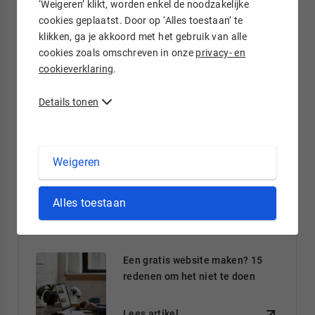
‘Weigeren’ klikt, worden enkel de noodzakelijke
Websitestructuur voor beginners
cookies geplaatst. Door op ‘Alles toestaan’ te
klikken, ga je akkoord met het gebruik van alle
cookies zoals omschreven in onze
privacy- en
Lees artikel
cookieverklaring
.
Details tonen
Hogere conversie met dezelfde
bezoekers
Weigeren
Lees artikel
Alles toestaan
Een gratis website maken? 15
redenen om het niet te doen
Lees artikel