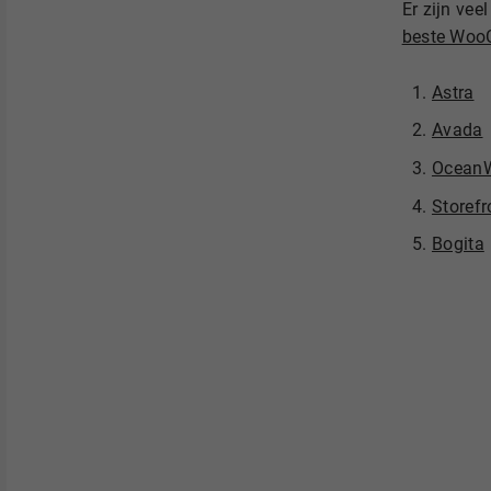
Er zijn ve
beste Woo
Astra
Avada
Ocean
Storefr
Bogita