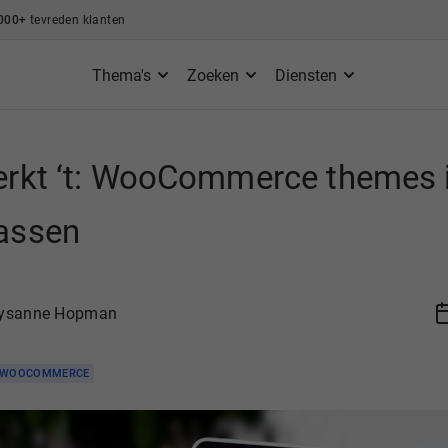
000+
tevreden klanten
Thema's
Zoeken
Diensten
rkt ‘t: WooCommerce themes i
assen
ysanne Hopman
WOOCOMMERCE