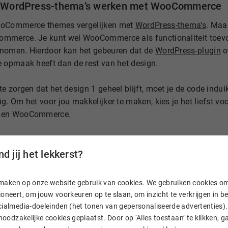
le WordPress-thema’s werken met WooCommerce
ooCommerce themes vergelijken met
WordPress-thema’s
. Maa
mmerce. Je kunt wel WooCommerce als functionaliteit toevo
nomen. Hierdoor kan het gebeuren dat de
WordPress-plugin
o
e opmaak heeft dan de rest van het design.
e zorgen dat het design 1 geheel blijft, moet je de code indu
g. Om het voor jou makkelijker te maken, kies je het liefst v
 en WooCommerce.
vind ik WooCommerce themes?
d jij het lekkerst?
iverse WooCommerce themes in de
Theme Store van WooCom
t ze optimaal werken met WordPress en WooCommerce. Daarn
n, maken op onze website gebruik van cookies. We gebruiken cookies o
chikbaar in de
WordPress thema directory
. Zoek naar ‘WooCo
oneert, om jouw voorkeuren op te slaan, om inzicht te verkrijgen in 
e’. Tip: kijk in de beschrijving of het theme overweg kan me
ialmedia-doeleinden (het tonen van gepersonaliseerde advertenties). 
 noodzakelijke cookies geplaatst. Door op ‘Alles toestaan’ te klikken, g
en op
ThemeForest
voor een mooi theme. Zo’n theme bevat va