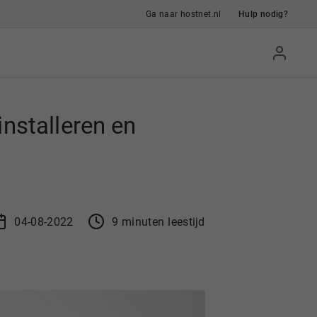
Ga naar hostnet.nl
Hulp nodig?
nstalleren en
04-08-2022
9
min
uten
leestijd