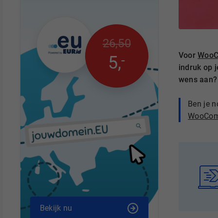
26
,
50
Voor
WooC
-
5
,
indruk op 
wens aan? 
Ben je 
WooComm
Bekijk nu