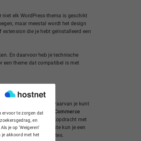
r niet elk WordPress-thema is geschikt
egen, maar meestal wordt het design
f extension die je hebt geïnstalleerd een
iken. En daarvoor heb je technische
oor een theme dat compatibel is met
merce
. Dit zijn themes waarvan je kunt
aast zijn er
gratis WooCommerce
m ervoor te zorgen dat
mmerce’ of filter je zoekopdracht met
bezoekersgedrag, en
t WooCommerce. Als laatste kun je een
Als je op ‘Weigeren’
a je akkoord met het
ak ook meerdere templates.