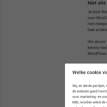
Niet al
Je kunt W
voor WooCo
niet meege
heel ander
Om ervoor t
kennis nodi
WordPress
Waar 
Welke cookie vin
Je vindt d
uitgaan da
Wij, en derde partije
themes
bes
de website goed functi
‘E-commerc
voor marketing- en soc
klikt, worden enkel de
kijkje nem