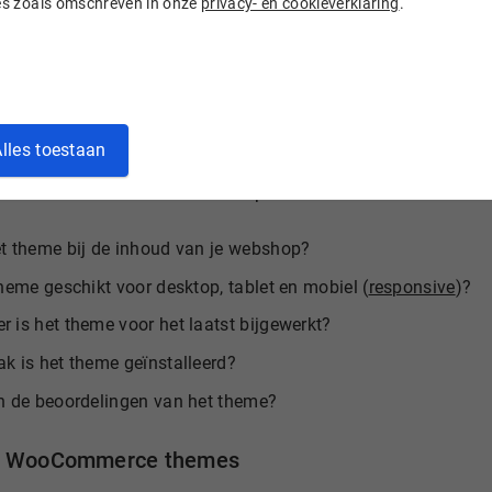
ies zoals omschreven in onze
privacy- en cookieverklaring
.
je of je geld wilt uitgeven aan een WooCommerce theme? Lee
ss-thema
.
om een WooCommerce theme te kiezen
lles toestaan
rijkste om te onthouden bij het kiezen van een theme is dat 
ce. Maar denk ook aan deze tips:
t theme bij de inhoud van je webshop?
theme geschikt voor desktop, tablet en mobiel (
responsive
)?
 is het theme voor het laatst bijgewerkt?
k is het theme geïnstalleerd?
n de beoordelingen van het theme?
e WooCommerce themes