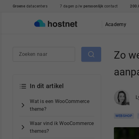
Ga naar de hoofdinhoud
Groene
datacenters
7 dagen p/w
persoonlijk
contact
200.
Academy
Zo we
Zoeken naar
aanp
In dit artikel
L
Wat is een WooCommerce
theme?
WEBSHOP
Waar vind ik WooCommerce
themes?