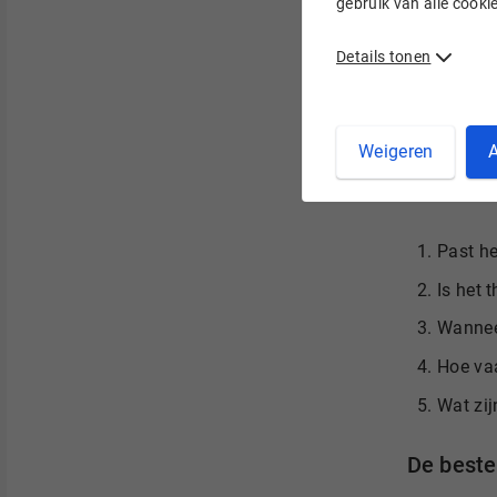
gebruik van alle cook
Twijfel 
Details tonen
WordPre
5 tips 
Weigeren
A
Het belang
WooCommer
Past he
Is het 
Wanneer
Hoe vaa
Wat zij
De best